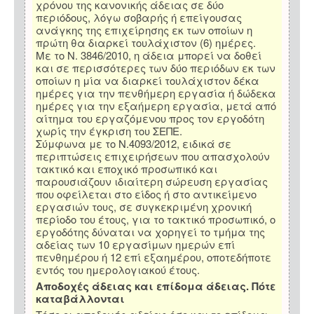
χρόνου της κανονικής άδειας σε δύο
περιόδους, λόγω σοβαρής ή επείγουσας
ανάγκης της επιχείρησης εκ των οποίων η
πρώτη θα διαρκεί τουλάχιστον (6) ημέρες.
Με το Ν. 3846/2010, η άδεια μπορεί να δοθεί
και σε περισσότερες των δύο περιόδων εκ των
οποίων η μία να διαρκεί τουλάχιστον δέκα
ημέρες για την πενθήμερη εργασία ή δώδεκα
ημέρες για την εξαήμερη εργασία, μετά από
αίτημα του εργαζόμενου προς τον εργοδότη
χωρίς την έγκριση του ΣΕΠΕ.
Σύμφωνα με το Ν.4093/2012, ειδικά σε
περιπτώσεις επιχειρήσεων που απασχολούν
τακτικό και εποχικό προσωπικό και
παρουσιάζουν ιδιαίτερη σώρευση εργασίας
που οφείλεται στο είδος ή στο αντικείμενο
εργασιών τους, σε συγκεκριμένη χρονική
περίοδο του έτους, για το τακτικό προσωπικό, ο
εργοδότης δύναται να χορηγεί το τμήμα της
αδείας των 10 εργασίμων ημερών επί
πενθημέρου ή 12 επί εξαημέρου, οποτεδήποτε
εντός του ημερολογιακού έτους.
Αποδοχές άδειας και επίδομα άδειας. Πότε
καταβάλλονται