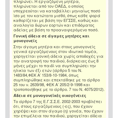
πληρώνει. Η εργαζόμενη μητέρα,
πληρώνεται από τον ΟΑΕΔ, ο οποίος
υποχρεούται να καταβάλλει μηνιαίως ποσό
ίσο με τον κατώτατο μισθό, όπως κάθε φορά
καθορίζεται με βάση την ΕΓΣΣΕ, καθώς και
αναλογία δώρων εορτών και επιδόματος
αδείας με βάση το προαναφερόμενο ποσό.
Γονική άδεια σε άγαμες μητέρες και
μονογονείς
Στην άγαμη μητέρα και στους μονογονείς
γενικά εργαζόμενους στον ιδιωτικό τομέα,
χορηγείται γονική άδεια χωρίς αποδοχές για
την ανατροφή του παιδιού, διάρκειας έως 8
μήνες μέχρι το παιδί να συμπληρώσει την
ηλικία των έξι ετών (άρθρο 5 του Ν.
1483/84,ΦΕΚ Α’ 153/8-10-1984, όπως
συμπληρώθηκε και επεκτάθηκε με το άρθρο
25 του ν. 2639/98, ΦΕΚ Α’ 205/2-9-1998 και
τροποποιήθηκε με το άρθρο. 7 του Ν. 4075/2012).
Άδεια σε μονογονεϊκές οικογένειες
Το άρθρο 7 της Ε.Γ.Σ.Σ.Ε. 2002-2003 προβλέπει
ότι, στους εργαζόμενους (-ες), που έχουν
χηρέψει και στον άγαμο (η) γονέα, που έχουν
την επιμέλεια του παιδιού, χορηγείται άδεια