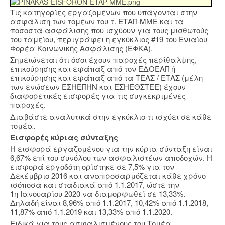
Τις κατηγορίες εργαζομένων που υπάγονται στην
ασφάλιση των τομέων του τ. ΕΤΑΠ-ΜΜΕ και τα
ποσοστά ασφάλισης που ισχύουν για τους μισθωτούς
του ταμείου, περιγράφει η εγκύκλιος #19 του Ενιαίου
Φορέα Κοινωνικής Ασφάλισης (ΕΦΚΑ).
Σημειώνεται ότι όσοι έχουν παροχές περίθαλψης,
επικούρησης και εφάπαξ από τον ΕΔΟΕΑΠ ή
επικούρησης και εφάπαξ από τα ΤΕΑΣ / ΕΤΑΣ (μέλη
των ενώσεων ΕΣΗΕΠΗΝ και ΕΣΗΕΘΣΤΕΕ) έχουν
διαφορετικές εισφορές για τις συγκεκριμένες
παροχές.
Διαβάστε αναλυτικά στην εγκύκλιο τι ισχύει σε κάθε
τομέα.
Εισφορές κύριας σύνταξης
Η εισφορά εργαζομένου για την κύρια σύνταξη είναι
6,67% επί του συνόλου των ασφαλιστέων αποδοχών. Η
εισφορά εργοδότη ορίστηκε σε 7,5% για τον
Δεκέμβριο 2016 και αναπροσαρμόζεται κάθε χρόνο
ισόποσα και σταδιακά από 1.1.2017, ώστε την
1η Ιανουαρίου 2020 να διαμορφωθεί σε 13,33%.
Δηλαδή είναι 8,96% από 1.1.2017, 10,42% από 1.1.2018,
11,87% από 1.1.2019 και 13,33% από 1.1.2020.
Ειδικά για τους ασφαλισμένους του Τομέα