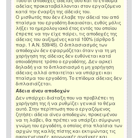
Τόσο οι αποδοχές αδείας όσο και το επίδομα
αδείας προκαταβάλλονται στον εργαζόμενο
κατά την έναρξη της άδειάς του.
Ο μισθωτός που δεν έλαβε την άδειά του από
πταίσμα του εργοδότη δικαιούται, ευθύς μόλις
λήξει το ημερολογιακό έτος εντός του οποίου
έπρεπε να την είχε πάρει, τις αποδοχές της
άδειας του αυξημένες κατά 100% (άρθρο 5
παρ. 1 Α.Ν. 539/45). Ο διπλασιασμός των
αποδοχών δεν εφαρμόζεται όταν για τη μη
χορήγηση της άδειας δεν ευθύνεται κατά
οποιοδήποτε τρόπο ο εργοδότης. Δεν αρκεί
δηλαδή για το διπλασιασμό η μη χορήγηση
άδειας αλλά απαιτείται να υπάρχει και
πταίσμα του εργοδότη. Το επίδομα άδειας δεν
διπλασιάζεται.
Άδεια άνευ αποδοχών
Δεν υπάρχει διάταξη που να προβλέπει τη
χορήγηση της ή να ρυθμίζει γενικά το θέμα
αυτό. Στην περίπτωση που ο εργαζόμενος
ζητήσει άδεια άνευ αποδοχών, προκειμένου
να τη λάβει, θα πρέπει να υπάρξει σύμφωνη
γνώμη του εργοδότη, ο οποίος στα πλαίσια των
αρχών της καλής πίστης και εκτιμώντας τις
οικογενειακές, κοινωνικές ανάγκες και