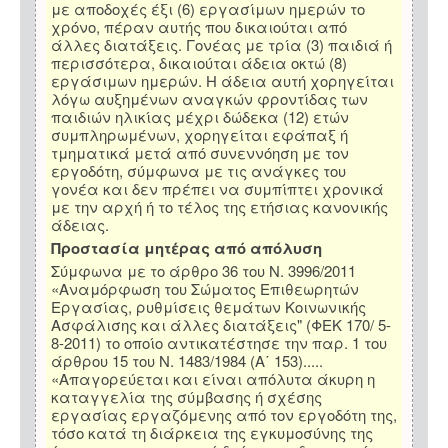
με αποδοχές έξι (6) εργασίμων ημερών το
χρόνο, πέραν αυτής που δικαιούται από
άλλες διατάξεις. Γονέας με τρία (3) παιδιά ή
περισσότερα, δικαιούται άδεια οκτώ (8)
εργάσιμων ημερών. Η άδεια αυτή χορηγείται
λόγω αυξημένων αναγκών φροντίδας των
παιδιών ηλικίας μέχρι δώδεκα (12) ετών
συμπληρωμένων, χορηγείται εφάπαξ ή
τμηματικά μετά από συνεννόηση με τον
εργοδότη, σύμφωνα με τις ανάγκες του
γονέα και δεν πρέπει να συμπίπτει χρονικά
με την αρχή ή το τέλος της ετήσιας κανονικής
άδειας.
Προστασία μητέρας από απόλυση
Σύμφωνα με το άρθρο 36 του Ν. 3996/2011
«Αναμόρφωση του Σώματος Επιθεωρητών
Εργασίας, ρυθμίσεις θεμάτων Κοινωνικής
Ασφάλισης και άλλες διατάξεις" (ΦΕΚ 170/ 5-
8-2011) το οποίο αντικατέστησε την παρ. 1 του
άρθρου 15 του Ν. 1483/1984 (Α΄ 153).....
«Απαγορεύεται και είναι απόλυτα άκυρη η
καταγγελία της σύμβασης ή σχέσης
εργασίας εργαζόμενης από τον εργοδότη της,
τόσο κατά τη διάρκεια της εγκυμοσύνης της