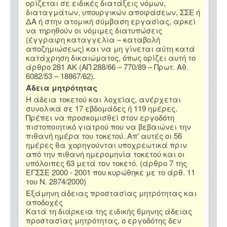
ορίζεται σε ειδικές διατάξεις νόμων,
διαταγμάτων, υπουργικών αποφάσεων, ΣΣΕ ή
ΔΑ ή στην ατομική σύμβαση εργασίας, αρκεί
να τηρηθούν οι νόμιμες διατυπώσεις
(έγγραφη καταγγελία – καταβολή
αποζημιώσεως) και να μη γίνεται αύτη κατά
κατάχρηση δικαιώματος, όπως ορίζει αυτή το
άρθρο 281 ΑΚ (ΑΠ 288/66 – 770/89 – Πρωτ. Αθ.
6082/53 – 18867/62).
Άδεια μητρότητας
Η άδεια τοκετού και λοχείας, ανέρχεται
συνολικά σε 17 εβδομάδες ή 119 ημέρες.
Πρέπει να προσκομισθεί στον εργοδότη
πιστοποιητικό γιατρού που να βεβαιώνει την
πιθανή ημέρα του τοκετού. Απ' αυτές οι 56
ημέρες θα χορηγούνται υποχρεωτικά πριν
από την πιθανή ημερομηνία τοκετού και οι
υπόλοιπες 63 μετά τον τοκετό. (άρθρο 7 της
ΕΓΣΣΕ 2000 - 2001 που κυρώθηκε με το άρθ. 11
του Ν. 2874/2000)
Εξάμηνη άδειας προστασίας μητρότητας και
αποδοχές
Κατά τη διάρκεια της ειδικής 6μηνης άδειας
προστασίας μητρότητας, ο εργοδότης δεν