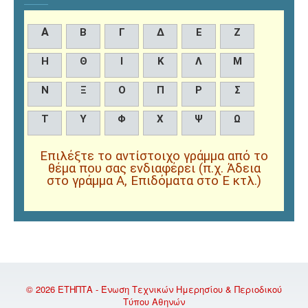
Α
Β
Γ
Δ
Ε
Ζ
Η
Θ
Ι
Κ
Λ
Μ
Ν
Ξ
Ο
Π
Ρ
Σ
Τ
Υ
Φ
Χ
Ψ
Ω
Επιλέξτε το αντίστοιχο γράμμα από το
θέμα που σας ενδιαφέρει (π.χ. Άδεια
στο γράμμα Α, Επιδόματα στο Ε κτλ.)
© 2026 ΕΤΗΠΤΑ - Ένωση Τεχνικών Ημερησίου & Περιοδικού
Τύπου Αθηνών