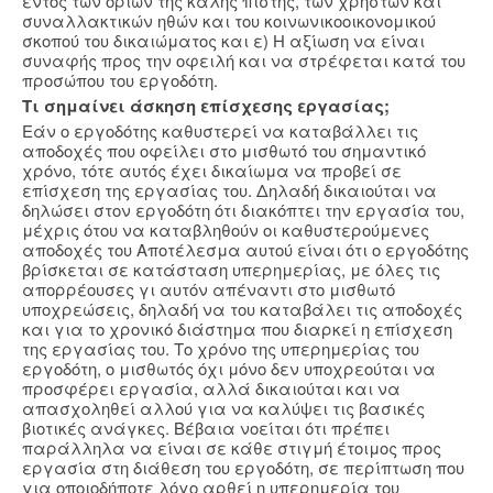
εντός των ορίων της καλής πίστης, των χρηστών και
συναλλακτικών ηθών και του κοινωνικοοικονομικού
σκοπού του δικαιώματος και ε) Η αξίωση να είναι
συναφής προς την οφειλή και να στρέφεται κατά του
προσώπου του εργοδότη.
Τι σημαίνει άσκηση επίσχεσης εργασίας;
Εάν ο εργοδότης καθυστερεί να καταβάλλει τις
αποδοχές που οφείλει στο μισθωτό του σημαντικό
χρόνο, τότε αυτός έχει δικαίωμα να προβεί σε
επίσχεση της εργασίας του. Δηλαδή δικαιούται να
δηλώσει στον εργοδότη ότι διακόπτει την εργασία του,
μέχρις ότου να καταβληθούν οι καθυστερούμενες
αποδοχές του Αποτέλεσμα αυτού είναι ότι ο εργοδότης
βρίσκεται σε κατάσταση υπερημερίας, με όλες τις
απορρέουσες γι αυτόν απέναντι στο μισθωτό
υποχρεώσεις, δηλαδή να του καταβάλει τις αποδοχές
και για το χρονικό διάστημα που διαρκεί η επίσχεση
της εργασίας του. Το χρόνο της υπερημερίας του
εργοδότη, ο μισθωτός όχι μόνο δεν υποχρεούται να
προσφέρει εργασία, αλλά δικαιούται και να
απασχοληθεί αλλού για να καλύψει τις βασικές
βιοτικές ανάγκες. Βέβαια νοείται ότι πρέπει
παράλληλα να είναι σε κάθε στιγμή έτοιμος προς
εργασία στη διάθεση του εργοδότη, σε περίπτωση που
για οποιοδήποτε λόγο αρθεί η υπερημερία του