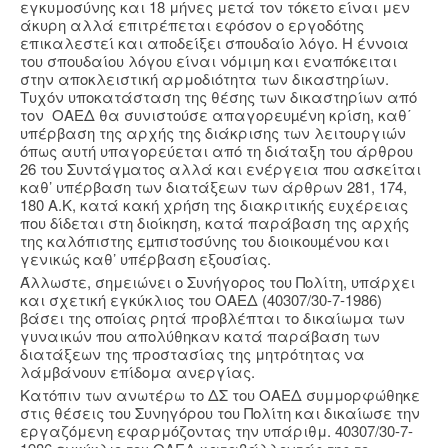
εγκυμοσύνης και 18 μήνες μετά τον τόκετο είναι μεν
άκυρη αλλά επιτρέπεται εφόσον ο εργοδότης
επικαλεστεί και αποδείξει σπουδαίο λόγο. Η έννοια
του σπουδαίου λόγου είναι νόμιμη και εναπόκειται
στην αποκλειστική αρμοδιότητα των δικαστηρίων.
Τυχόν υποκατάσταση της θέσης των δικαστηρίων από
τον ΟΑΕΔ θα συνιστούσε απαγορευµένη κρίση, καθ΄
υπέρβαση της αρχής της διάκρισης των λειτουργιών
όπως αυτή υπαγορεύεται από τη διάταξη του άρθρου
26 του Συντάγµατος αλλά και ενέργεια που ασκείται
καθ’ υπέρβαση των διατάξεων των άρθρων 281, 174,
180 Α.Κ, κατά κακή χρήση της διακριτικής ευχέρειας
που δίδεται στη διοίκηση, κατά παράβαση της αρχής
της καλόπιστης εµπιστοσύνης του διοικουµένου και
γενικώς καθ’ υπέρβαση εξουσίας.
Άλλωστε, σημειώνει ο Συνήγορος του Πολίτη, υπάρχει
και σχετική εγκύκλιος του ΟΑΕΔ (40307/30-7-1986)
βάσει της οποίας ρητά προβλέπται το δικαίωμα των
γυναικών που απολύθηκαν κατά παράβαση των
διατάξεων της προστασίας της μητρότητας να
λάμβάνουν επίδομα ανεργίας.
Κατόπιν των ανωτέρω το ΔΣ του ΟΑΕΔ συμμορφώθηκε
στις θέσεις του Συνηγόρου του Πολίτη και δικαίωσε την
εργαζόμενη εφαρμόζοντας την υπάριθμ. 40307/30-7-