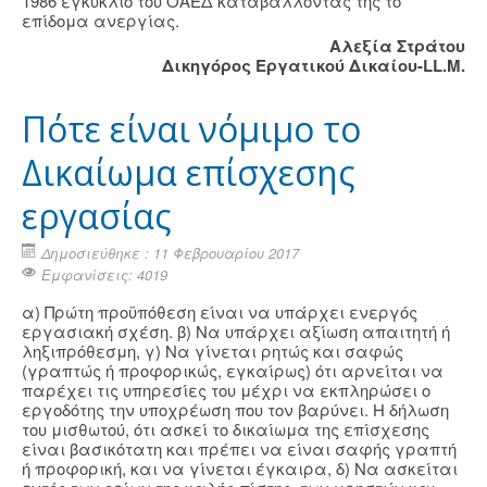
1986 εγκύκλιο του ΟΑΕΔ καταβάλλοντάς της το
επίδομα ανεργίας.
Αλεξία Στράτου
Δικηγόρος Εργατικού Δικαίου-LL.M.
Πότε είναι νόμιμο το
Δικαίωμα επίσχεσης
εργασίας
Δημοσιεύθηκε : 11 Φεβρουαρίου 2017
Εμφανίσεις: 4019
α) Πρώτη προϋπόθεση είναι να υπάρχει ενεργός
εργασιακή σχέση. β) Να υπάρχει αξίωση απαιτητή ή
ληξιπρόθεσμη, γ) Να γίνεται ρητώς και σαφώς
(γραπτώς ή προφορικώς, εγκαίρως) ότι αρνείται να
παρέχει τις υπηρεσίες του μέχρι να εκπληρώσει ο
εργοδότης την υποχρέωση που τον βαρύνει. Η δήλωση
του μισθωτού, ότι ασκεί το δικαίωμα της επίσχεσης
είναι βασικότατη και πρέπει να είναι σαφής γραπτή
ή προφορική, και να γίνεται έγκαιρα, δ) Να ασκείται