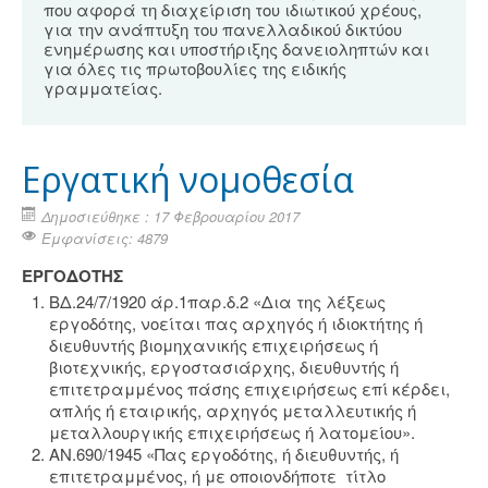
που αφορά τη διαχείριση του ιδιωτικού χρέους,
για την ανάπτυξη του πανελλαδικού δικτύου
ενημέρωσης και υποστήριξης δανειοληπτών και
για όλες τις πρωτοβουλίες της ειδικής
γραμματείας.
Εργατική νομοθεσία
Δημοσιεύθηκε : 17 Φεβρουαρίου 2017
Εμφανίσεις: 4879
ΕΡΓΟΔΟΤΗΣ
ΒΔ.24/7/1920 άρ.1παρ.δ.2 «Δια της λέξεως
εργοδότης, νοείται πας αρχηγός ή ιδιοκτήτης ή
διευθυντής βιομηχανικής επιχειρήσεως ή
βιοτεχνικής, εργοστασιάρχης, διευθυντής ή
επιτετραμμένος πάσης επιχειρήσεως επί κέρδει,
απλής ή εταιρικής, αρχηγός μεταλλευτικής ή
μεταλλουργικής επιχειρήσεως ή λατομείου».
ΑΝ.690/1945 «Πας εργοδότης, ή διευθυντής, ή
επιτετραμμένος, ή με οποιονδήποτε τίτλο