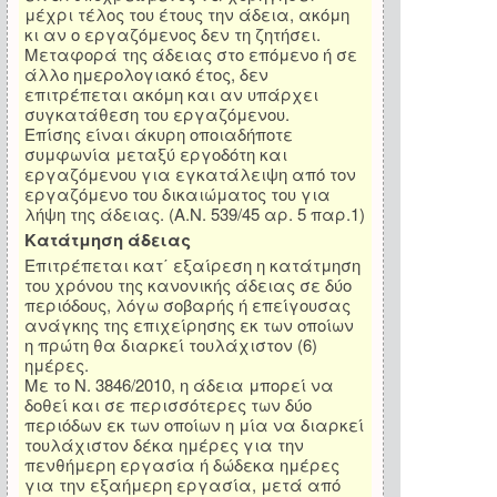
μέχρι τέλος του έτους την άδεια, ακόμη
κι αν ο εργαζόμενος δεν τη ζητήσει.
Μεταφορά της άδειας στο επόμενο ή σε
άλλο ημερολογιακό έτος, δεν
επιτρέπεται ακόμη και αν υπάρχει
συγκατάθεση του εργαζόμενου.
Επίσης είναι άκυρη οποιαδήποτε
συμφωνία μεταξύ εργοδότη και
εργαζόμενου για εγκατάλειψη από τον
εργαζόμενο του δικαιώματος του για
λήψη της άδειας. (Α.Ν. 539/45 αρ. 5 παρ.1)
Κατάτμηση άδειας
Επιτρέπεται κατ΄ εξαίρεση η κατάτμηση
του χρόνου της κανονικής άδειας σε δύο
περιόδους, λόγω σοβαρής ή επείγουσας
ανάγκης της επιχείρησης εκ των οποίων
η πρώτη θα διαρκεί τουλάχιστον (6)
ημέρες.
Με το Ν. 3846/2010, η άδεια μπορεί να
δοθεί και σε περισσότερες των δύο
περιόδων εκ των οποίων η μία να διαρκεί
τουλάχιστον δέκα ημέρες για την
πενθήμερη εργασία ή δώδεκα ημέρες
για την εξαήμερη εργασία, μετά από