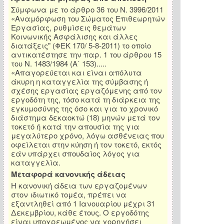
Σύμφωνα με το άρθρο 36 του Ν. 3996/2011
«Αναμόρφωση του Σώματος Επιθεωρητών
Εργασίας, ρυθμίσεις θεμάτων
Κοινωνικής Ασφάλισης και άλλες
διατάξεις" (ΦΕΚ 170/ 5-8-2011) το οποίο
αντικατέστησε την παρ. 1 του άρθρου 15
του Ν. 1483/1984 (Α΄ 153).....
«Απαγορεύεται και είναι απόλυτα
άκυρη η καταγγελία της σύμβασης ή
σχέσης εργασίας εργαζόμενης από τον
εργοδότη της, τόσο κατά τη διάρκεια της
εγκυμοσύνης της όσο και για το χρονικό
διάστημα δεκαοκτώ (18) μηνών μετά τον
τοκετό ή κατά την απουσία της για
μεγαλύτερο χρόνο, λόγω ασθένειας που
οφείλεται στην κύηση ή τον τοκετό, εκτός
εάν υπάρχει σπουδαίος λόγος για
καταγγελία.
Μεταφορά κανονικής άδειας
Η κανονική άδεια των εργαζομένων
στον ιδιωτικό τομέα, πρέπει να
εξαντληθεί από 1 Ιανουαρίου μέχρι 31
Δεκεμβρίου, κάθε έτους. Ο εργοδότης
είναι υποχρεωμένος να χορηγήσει