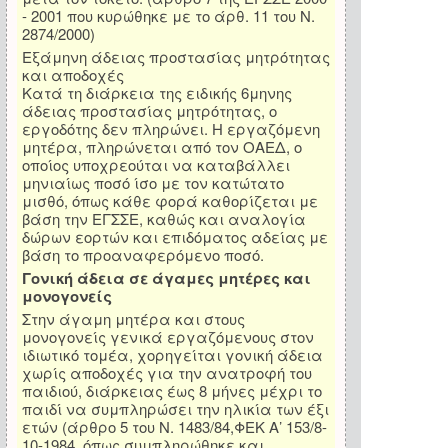
- 2001 που κυρώθηκε με το άρθ. 11 του Ν.
2874/2000)
Εξάμηνη άδειας προστασίας μητρότητας
και αποδοχές
Κατά τη διάρκεια της ειδικής 6μηνης
άδειας προστασίας μητρότητας, ο
εργοδότης δεν πληρώνει. Η εργαζόμενη
μητέρα, πληρώνεται από τον ΟΑΕΔ, ο
οποίος υποχρεούται να καταβάλλει
μηνιαίως ποσό ίσο με τον κατώτατο
μισθό, όπως κάθε φορά καθορίζεται με
βάση την ΕΓΣΣΕ, καθώς και αναλογία
δώρων εορτών και επιδόματος αδείας με
βάση το προαναφερόμενο ποσό.
Γονική άδεια σε άγαμες μητέρες και
μονογονείς
Στην άγαμη μητέρα και στους
μονογονείς γενικά εργαζόμενους στον
ιδιωτικό τομέα, χορηγείται γονική άδεια
χωρίς αποδοχές για την ανατροφή του
παιδιού, διάρκειας έως 8 μήνες μέχρι το
παιδί να συμπληρώσει την ηλικία των έξι
ετών (άρθρο 5 του Ν. 1483/84,ΦΕΚ Α’ 153/8-
10-1984, όπως συμπληρώθηκε και