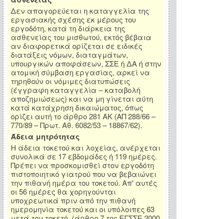
Δεν απαγορεύεται η καταγγελία της
εργασιακής σχέσης εκ μέρους του
εργοδότη, κατά τη διάρκεια της
ασθενείας του μισθωτού, εκτός βέβαια
αν διαφορετικά ορίζεται σε ειδικές
διατάξεις νόμων, διαταγμάτων,
υπουργικών αποφάσεων, ΣΣΕ ή ΔΑ ή στην
ατομική σύμβαση εργασίας, αρκεί να
τηρηθούν οι νόμιμες διατυπώσεις
(έγγραφη καταγγελία – καταβολή
αποζημιώσεως) και να μη γίνεται αύτη
κατά κατάχρηση δικαιώματος, όπως
ορίζει αυτή το άρθρο 281 ΑΚ (ΑΠ 288/66 –
770/89 – Πρωτ. Αθ. 6082/53 – 18867/62).
Άδεια μητρότητας
Η άδεια τοκετού και λοχείας, ανέρχεται
συνολικά σε 17 εβδομάδες ή 119 ημέρες.
Πρέπει να προσκομισθεί στον εργοδότη
πιστοποιητικό γιατρού που να βεβαιώνει
την πιθανή ημέρα του τοκετού. Απ' αυτές
οι 56 ημέρες θα χορηγούνται
υποχρεωτικά πριν από την πιθανή
ημερομηνία τοκετού και οι υπόλοιπες 63
μετά τον τοκετό. (άρθρο 7 της ΕΓΣΣΕ 2000