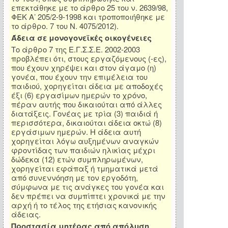
επεκτάθηκε με το άρθρο 25 του ν. 2639/98,
ΦΕΚ Α’ 205/2-9-1998 και τροποποιήθηκε με
το άρθρο. 7 του Ν. 4075/2012).
Άδεια σε μονογονεϊκές οικογένειες
Το άρθρο 7 της Ε.Γ.Σ.Σ.Ε. 2002-2003
προβλέπει ότι, στους εργαζόμενους (-ες),
που έχουν χηρέψει και στον άγαμο (η)
γονέα, που έχουν την επιμέλεια του
παιδιού, χορηγείται άδεια με αποδοχές
έξι (6) εργασίμων ημερών το χρόνο,
πέραν αυτής που δικαιούται από άλλες
διατάξεις. Γονέας με τρία (3) παιδιά ή
περισσότερα, δικαιούται άδεια οκτώ (8)
εργάσιμων ημερών. Η άδεια αυτή
χορηγείται λόγω αυξημένων αναγκών
φροντίδας των παιδιών ηλικίας μέχρι
δώδεκα (12) ετών συμπληρωμένων,
χορηγείται εφάπαξ ή τμηματικά μετά
από συνεννόηση με τον εργοδότη,
σύμφωνα με τις ανάγκες του γονέα και
δεν πρέπει να συμπίπτει χρονικά με την
αρχή ή το τέλος της ετήσιας κανονικής
άδειας.
Προστασία μητέρας από απόλυση