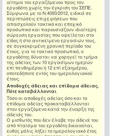
αίτημα του εργαζόμενου προς τον
εργοδότη χωρίς την έγκριση του ΣΕΠΕ.
Σύμφωνα με το Ν.4093/2012, ειδικά σε
περιπτώσεις επιχειρήσεων που
απασχολούν τακτικό και εποχικό
προσωπικό και παρουσιάζουν ιδιαίτερη
σώρευση εργασίας που οφείλεται στο
είδος ή στο αντικείμενο εργασιών τους,
σε συγκεκριμένη χρονική περίοδο του
έτους, για το τακτικό προσωπικό, ο
εργοδότης δύναται να χορηγεί το τμήμα
της αδείας των 10 εργασίμων ημερών
επί πενθημέρου ή 12 επί εξαημέρου,
οποτεδήποτε εντός του ημερολογιακού
έτους.
Αποδοχές άδειας και επίδομα άδειας.
Πότε καταβάλλονται
Τόσο οι αποδοχές αδείας όσο και το
επίδομα αδείας προκαταβάλλονται
στον εργαζόμενο κατά την έναρξη της
άδειάς του.
Ο μισθωτός που δεν έλαβε την άδειά του
από πταίσμα του εργοδότη δικαιούται,
ευθύς μόλις λήξει το ημερολογιακό έτος