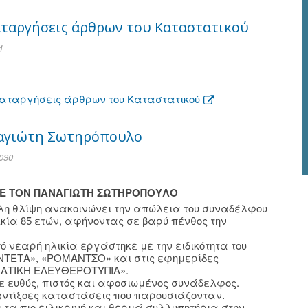
αταργήσεις άρθρων του Καταστατικού
4
 καταργήσεις άρθρων του Καταστατικού
αναγιώτη Σωτηρόπουλο
030
ΤΗΣΕ ΤΟΝ ΠΑΝΑΓΙΩΤΗ ΣΩΤΗΡΟΠΟΥΛΟ
εγάλη θλίψη ανακοινώνει την απώλεια του συναδέλφου
ικία 85 ετών, αφήνοντας σε βαρύ πένθος την
ό νεαρή ηλικία εργάστηκε με την ειδικότητα του
ΝΤΕΤΑ», «ΡΟΜΑΝΤΣΟ» και στις εφημερίδες
ΚΑΤΙΚΗ ΕΛΕΥΘΕΡΟΤΥΠΙΑ».
ε ευθύς, πιστός και αφοσιωμένος συνάδελφος.
αντίξοες καταστάσεις που παρουσιάζονταν.
ει τα πιο ειλικρινή και θερμά συλλυπητήρια στην