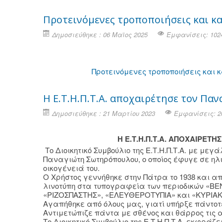
Προτεινόμενες τροποποιήσεις και κ
Δημοσιεύθηκε : 06 Μαϊος 2025
Εμφανίσεις: 102
Προτεινόμενες τροποποιήσεις και
Η Ε.Τ.Η.Π.Τ.Α. αποχαιρέτησε τον Π
Δημοσιεύθηκε : 21 Μαρτίου 2023
Εμφανίσεις: 2
Η Ε.Τ.Η.Π.Τ.Α. ΑΠΟΧΑΙΡΕ
Το Διοικητικό Συμβούλιο της Ε.Τ.Η.Π.Τ.Α. με μ
Παναγιώτη Σωτηρόπουλου, ο οποίος έφυγε σε ηλ
οικογένειά του.
Ο Χρήστος γεννήθηκε στην Πάτρα το 1938 και απ
λινοτύπη στα τυπογραφεία των περιοδικών «ΒΕ
«ΡΙΖΟΣΠΑΣΤΗΣ», «ΕΛΕΥΘΕΡΟΤΥΠΙΑ» και «ΚΥΡΙΑ
Αγαπήθηκε από όλους μας, γιατί υπήρξε πάντοτ
Αντιμετώπιζε πάντα με σθένος και θάρρος τις 
Το Διοικητικό Συμβούλιο της Ε.Τ.Η.Π.Τ.Α. εκφράζ