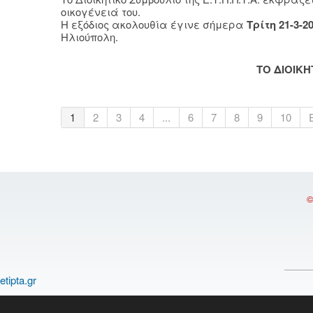
οικογένειά του.
Η εξόδιος ακολουθία έγινε σήμερα
Τρίτη 21-3-2
Ηλιούπολη.
TO ΔΙΟΙΚ
1
2
3
4
...
6
7
8
9
10
©
etipta.gr