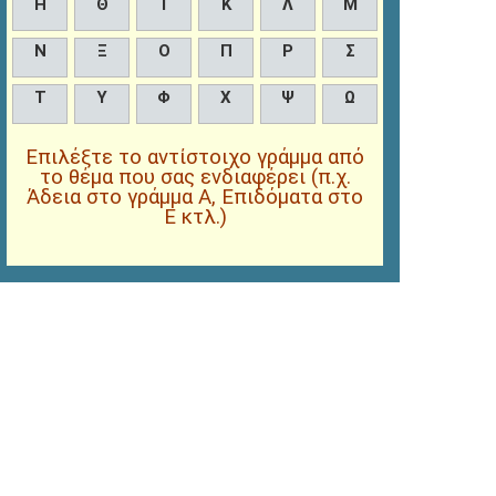
Η
Θ
Ι
Κ
Λ
Μ
Ν
Ξ
Ο
Π
Ρ
Σ
Τ
Υ
Φ
Χ
Ψ
Ω
Επιλέξτε το αντίστοιχο γράμμα από
το θέμα που σας ενδιαφέρει (π.χ.
Άδεια στο γράμμα Α, Επιδόματα στο
Ε κτλ.)