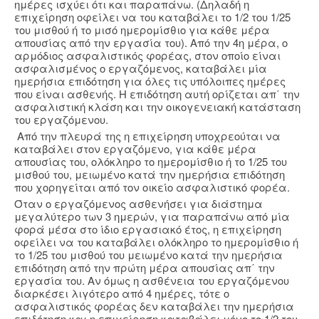
ημέρες ισχύει ότι και παραπάνω. (Δηλαδή η
επιχείρηση οφείλει να του καταβάλει το 1/2 του 1/25
του μισθού ή το μισό ημερομίσθιο για κάθε μέρα
απουσίας από την εργασία του). Από την 4η μέρα, ο
αρμόδιος ασφαλιστικός φορέας, στον οποίο είναι
ασφαλισμένος ο εργαζόμενος, καταβάλει μία
ημερήσια επιδότηση για όλες τις υπόλοιπες ημέρες
που είναι ασθενής. Η επιδότηση αυτή ορίζεται απ΄ την
ασφαλιστική κλάση και την οικογενειακή κατάσταση
του εργαζόμενου.
Από την πλευρά της η επιχείρηση υποχρεούται να
καταβάλει στον εργαζόμενο, για κάθε μέρα
απουσίας του, ολόκληρο το ημερομίσθιο ή το 1/25 του
μισθού του, μειωμένο κατά την ημερήσια επιδότηση
που χορηγείται από τον οικείο ασφαλιστικό φορέα.
Όταν ο εργαζόμενος ασθενήσει για διάστημα
μεγαλύτερο των 3 ημερών, για παραπάνω από μία
φορά μέσα στο ίδιο εργασιακό έτος, η επιχείρηση
οφείλει να του καταβάλει ολόκληρο το ημερομίσθιο ή
το 1/25 του μισθού του μειωμένο κατά την ημερήσια
επιδότηση από την πρώτη μέρα απουσίας απ΄ την
εργασία του. Αν όμως η ασθένεια του εργαζόμενου
διαρκέσει λιγότερο από 4 ημέρες, τότε ο
ασφαλιστικός φορέας δεν καταβάλει την ημερήσια
επιδότηση και η επιχείρηση καταβάλει μόνο το 1/2 του