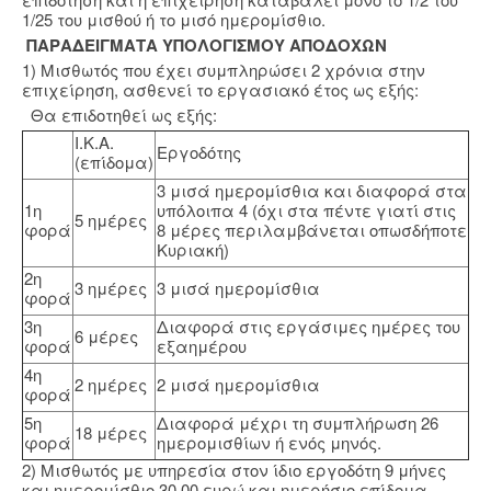
1/25 του μισθού ή το μισό ημερομίσθιο.
ΠΑΡΑΔΕΙΓΜΑΤΑ ΥΠΟΛΟΓΙΣΜΟΥ ΑΠΟΔΟΧΩΝ
1) Μισθωτός που έχει συμπληρώσει 2 χρόνια στην
επιχείρηση, ασθενεί το εργασιακό έτος ως εξής:
Θα επιδοτηθεί ως εξής:
Ι.Κ.Α.
Εργοδότης
(επίδομα)
3 μισά ημερομίσθια και διαφορά στα
1η
υπόλοιπα 4 (όχι στα πέντε γιατί στις
5 ημέρες
φορά
8 μέρες περιλαμβάνεται οπωσδήποτε
Κυριακή)
2η
3 ημέρες
3 μισά ημερομίσθια
φορά
3η
Διαφορά στις εργάσιμες ημέρες του
6 μέρες
φορά
εξαημέρου
4η
2 ημέρες
2 μισά ημερομίσθια
φορά
5η
Διαφορά μέχρι τη συμπλήρωση 26
18 μέρες
φορά
ημερομισθίων ή ενός μηνός.
2) Μισθωτός με υπηρεσία στον ίδιο εργοδότη 9 μήνες
και ημερομίσθιο 30,00 ευρώ και ημερήσιο επίδομα