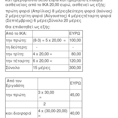
ασθενείας από το ΙΚΑ 20,00 ευρώ, ασθενεί ως εξής:
πρώτη φορά (Απρίλιος) 8 μέρεςδεύτερη φορά (Ιούνιος)
2 μέρεςτρίτη φορά (Αύγουστος) 4 μέρεςτέταρτη φορά
(Σεπτέμβριος) 6 μέρεςΣύνολο 20 μέρες
Θα επιδοτηθεί ως εξής:
Από το ΙΚΑ:
ΕΥΡΩ
την πρώτη:
(8-3) = 5 x 20,00 =
100,00
τη δεύτερη:
-
-
την τρίτη:
4 x 20,00 =
80,00
την τέταρτη:
6 x 20,00 =
120,00
Σύνολο
15 μέρες
300,00
Από τον
ΕΥΡΩ
Εργοδότη
3 x 30,00
την πρώτη
45,00
=
2
4 x (30,00-20,00)
και διαφορά
40,00
=