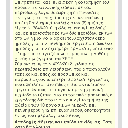
Επιτρέπεται κατ΄ εξαίρεση η κατάτμηση του
χρόνου της κανονικής άδειας σε δύο
περιόδους, λόγω σοβαρής ή επείγουσας
ανάγκης της επιχείρησης εκ των οποίων η
πρώτη θα διαρκεί τουλάχιστον (6) ημέρες.
Με το Ν. 3846/2010, η άδεια μπορεί να δοθεί
και σε περισσότερες των δύο περιόδων εκ των
οποίων η μία να διαρκεί τουλάχιστον δέκα
ημέρες για την πενθήμερη εργασία ή δώδεκα
ημέρες για την εξαήμερη εργασία, μετά από
αίτημα του εργαζόμενου προς τον εργοδότη
χωρίς την έγκριση του ΣΕΠΕ.
Σύμφωνα με το Ν.4093/2012, ειδικά σε
περιπτώσεις επιχειρήσεων που απασχολούν
τακτικό και εποχικό προσωπικό και
παρουσιάζουν ιδιαίτερη σώρευση εργασίας
που οφείλεται στο είδος ή στο αντικείμενο
εργασιών τους, σε συγκεκριμένη χρονική
περίοδο του έτους, για το τακτικό προσωπικό, ο
εργοδότης δύναται να χορηγεί το τμήμα της
αδείας των 10 εργασίμων ημερών επί
πενθημέρου ή 12 επί εξαημέρου, οποτεδήποτε
εντός του ημερολογιακού έτους.
Αποδοχές άδειας και επίδομα άδειας. Πότε
καταβάλλονται