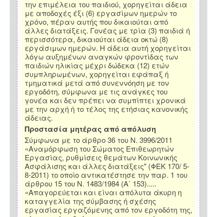
την επιμέλεια του παιδιού, χορηγείται άδεια
με αποδοχές έξι (6) εργασίμων ημερών το
χρόνο, πέραν αυτής που δικαιούται από
άλλες διατάξεις. Γονέας με τρία (3) παιδιά ή
περισσότερα, δικαιούται άδεια οκτώ (8)
εργάσιμων ημερών. Η άδεια αυτή χορηγείται
λόγω αυξημένων αναγκών φροντίδας των
παιδιών ηλικίας μέχρι δώδεκα (12) ετών
συμπληρωμένων, χορηγείται εφάπαξ ή
τμηματικά μετά από συνεννόηση με τον
εργοδότη, σύμφωνα με τις ανάγκες του
γονέα και δεν πρέπει να συμπίπτει χρονικά
με την αρχή ή το τέλος της ετήσιας κανονικής
άδειας.
Προστασία μητέρας από απόλυση
Σύμφωνα με το άρθρο 36 του Ν. 3996/2011
«Αναμόρφωση του Σώματος Επιθεωρητών
Εργασίας, ρυθμίσεις θεμάτων Κοινωνικής
Ασφάλισης και άλλες διατάξεις" (ΦΕΚ 170/ 5-
8-2011) το οποίο αντικατέστησε την παρ. 1 του
άρθρου 15 του Ν. 1483/1984 (Α΄ 153).....
«Απαγορεύεται και είναι απόλυτα άκυρη η
καταγγελία της σύμβασης ή σχέσης
εργασίας εργαζόμενης από τον εργοδότη της,