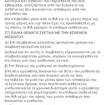
Δευτέρα και ασθενεί την Παρασκευή την ίδια
εβδομάδα, ανεξάρτητα από την διάρκεια της
ασθένειας δεν δικαιούνται αποδοχών από τον
εργοδότη του.
Θα επιδοτηθεί μόνο από το ΙΚΑ γα τις μέρες πέρα της
τρίτης μέρας και εφ’ όσον έχει τις προϋποθέσεις με
τις οποίες το ΙΚΑ χορηγεί το επίδομα ασθένειας.
ΣΤ) ΕΙΔΙΚΑ ΘΕΜΑΤΑ ΣΧΕΤΙΚΑ ΜΕ ΤΗΝ ΑΣΘΕΝΕΙΑ
ΜΙΣΘΩΤΟΥ
α) Επί συμβάσεως εργασίας ορισμένου χρόνου και
σύμβαση ορισμένου έργου:
Δεδομένου ότι αυτές οι συμβάσεις εξομοιώνονται με τη
σύμβαση αορίστου χρόνου, ισχύουν τα αναφερθέντα
πιο πάνω για τους μισθωτούς γενικά.
β) Επί θέσεως του μισθωτού σε διαθεσιμότητα:
Επειδή ο εργοδότης δικαιούται να θέτει τον μισθωτό σε
διαθεσιμότητα, και όσο διαρκεί αυτή να τους
καταβάλει το μισό του μέσου όρου των αποδοχών του
τελευταίου 2μήνου, στην περίπτωση ασθενείας
μισθωτού κατά το χρονικό διάστημα αυτό, ο εργοδότης
υποχρεούται να συμπληρώσει το επίδομα ασθενείας
του ΙΚΑ μέχρι του ύψους των μισών αποδοχών που
δικαιούται ο μισθωτός.