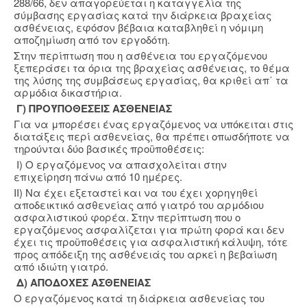
288/66, δεν απαγορεύεται η καταγγελία της
σύμβασης εργασίας κατά την διάρκεια βραχείας
ασθένειας, εφόσον βέβαια καταβληθεί η νόμιμη
αποζημίωση από τον εργοδότη.
Στην περίπτωση που η ασθένεια του εργαζόμενου
ξεπεράσει τα όρια της βραχείας ασθένειας, το θέμα
της λύσης της συμβάσεως εργασίας, θα κριθεί απ΄ τα
αρμόδια δικαστήρια.
Γ) ΠΡΟΫΠΟΘΕΣΕΙΣ ΑΣΘΕΝΕΙΑΣ
Για να μπορέσει ένας εργαζόμενος να υπόκειται στις
διατάξεις περί ασθενείας, θα πρέπει οπωσδήποτε να
τηρούνται δύο βασικές προϋποθέσεις:
Ι) Ο εργαζόμενος να απασχολείται στην
επιχείρηση πάνω από 10 ημέρες.
ΙΙ) Να έχει εξεταστεί και να του έχει χορηγηθεί
αποδεικτικό ασθενείας από γιατρό του αρμόδιου
ασφαλιστικού φορέα. Στην περίπτωση που ο
εργαζόμενος ασφαλίζεται για πρώτη φορά και δεν
έχει τις προϋποθέσεις για ασφαλιστική κάλυψη, τότε
προς απόδειξη της ασθένειάς του αρκεί η βεβαίωση
από ιδιώτη γιατρό.
Δ) ΑΠΟΔΟΧΕΣ ΑΣΘΕΝΕΙΑΣ
Ο εργαζόμενος κατά τη διάρκεια ασθενείας του