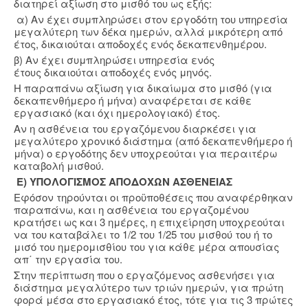
διατηρεί αξίωση στο μισθό του ως εξής:
α) Αν έχει συμπληρώσει στον εργοδότη του υπηρεσία
μεγαλύτερη των δέκα ημερών, αλλά μικρότερη από
έτος, δικαιούται αποδοχές ενός δεκαπενθημέρου.
β) Αν έχει συμπληρώσει υπηρεσία ενός
έτους δικαιούται αποδοχές ενός μηνός.
Η παραπάνω αξίωση για δικαίωμα στο μισθό (για
δεκαπενθήμερο ή μήνα) αναφέρεται σε κάθε
εργασιακό (και όχι ημερολογιακό) έτος.
Αν η ασθένεια του εργαζόμενου διαρκέσει για
μεγαλύτερο χρονικό διάστημα (από δεκαπενθήμερο ή
μήνα) ο εργοδότης δεν υποχρεούται για περαιτέρω
καταβολή μισθού.
Ε) ΥΠΟΛΟΓΙΣΜΟΣ ΑΠΟΔΟΧΩΝ ΑΣΘΕΝΕΙΑΣ
Εφόσον τηρούνται οι προϋποθέσεις που αναφέρθηκαν
παραπάνω, και η ασθένεια του εργαζομένου
κρατήσει ως και 3 ημέρες, η επιχείρηση υποχρεούται
να του καταβάλει το 1/2 του 1/25 του μισθού του ή το
μισό του ημερομισθίου του για κάθε μέρα απουσίας
απ΄ την εργασία του.
Στην περίπτωση που ο εργαζόμενος ασθενήσει για
διάστημα μεγαλύτερο των τριών ημερών, για πρώτη
φορά μέσα στο εργασιακό έτος, τότε για τις 3 πρώτες