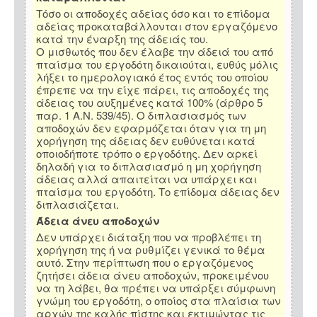
Τόσο οι αποδοχές αδείας όσο και το επίδομα
αδείας προκαταβάλλονται στον εργαζόμενο
κατά την έναρξη της άδειάς του.
Ο μισθωτός που δεν έλαβε την άδειά του από
πταίσμα του εργοδότη δικαιούται, ευθύς μόλις
λήξει το ημερολογιακό έτος εντός του οποίου
έπρεπε να την είχε πάρει, τις αποδοχές της
άδειας του αυξημένες κατά 100% (άρθρο 5
παρ. 1 Α.Ν. 539/45). Ο διπλασιασμός των
αποδοχών δεν εφαρμόζεται όταν για τη μη
χορήγηση της άδειας δεν ευθύνεται κατά
οποιοδήποτε τρόπο ο εργοδότης. Δεν αρκεί
δηλαδή για το διπλασιασμό η μη χορήγηση
άδειας αλλά απαιτείται να υπάρχει και
πταίσμα του εργοδότη. Το επίδομα άδειας δεν
διπλασιάζεται.
Άδεια άνευ αποδοχών
Δεν υπάρχει διάταξη που να προβλέπει τη
χορήγηση της ή να ρυθμίζει γενικά το θέμα
αυτό. Στην περίπτωση που ο εργαζόμενος
ζητήσει άδεια άνευ αποδοχών, προκειμένου
να τη λάβει, θα πρέπει να υπάρξει σύμφωνη
γνώμη του εργοδότη, ο οποίος στα πλαίσια των
αρχών της καλής πίστης και εκτιμώντας τις