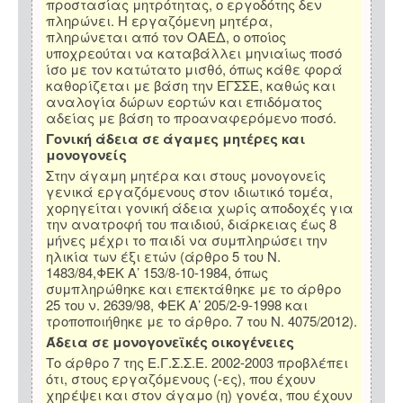
προστασίας μητρότητας, ο εργοδότης δεν
πληρώνει. Η εργαζόμενη μητέρα,
πληρώνεται από τον ΟΑΕΔ, ο οποίος
υποχρεούται να καταβάλλει μηνιαίως ποσό
ίσο με τον κατώτατο μισθό, όπως κάθε φορά
καθορίζεται με βάση την ΕΓΣΣΕ, καθώς και
αναλογία δώρων εορτών και επιδόματος
αδείας με βάση το προαναφερόμενο ποσό.
Γονική άδεια σε άγαμες μητέρες και
μονογονείς
Στην άγαμη μητέρα και στους μονογονείς
γενικά εργαζόμενους στον ιδιωτικό τομέα,
χορηγείται γονική άδεια χωρίς αποδοχές για
την ανατροφή του παιδιού, διάρκειας έως 8
μήνες μέχρι το παιδί να συμπληρώσει την
ηλικία των έξι ετών (άρθρο 5 του Ν.
1483/84,ΦΕΚ Α’ 153/8-10-1984, όπως
συμπληρώθηκε και επεκτάθηκε με το άρθρο
25 του ν. 2639/98, ΦΕΚ Α’ 205/2-9-1998 και
τροποποιήθηκε με το άρθρο. 7 του Ν. 4075/2012).
Άδεια σε μονογονεϊκές οικογένειες
Το άρθρο 7 της Ε.Γ.Σ.Σ.Ε. 2002-2003 προβλέπει
ότι, στους εργαζόμενους (-ες), που έχουν
χηρέψει και στον άγαμο (η) γονέα, που έχουν