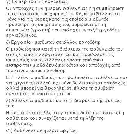
γ) Εκ περιτροπής εργασίας:
Οι αποδοχές των ημερών ασθενείας ή η συμπλήρωση
του επιδόματος που χορηγεί το ΙΚΑ, καταβάλλονται
μόνο για τις μέρες κατά τις οποίες ο μισθωτός
πρόσφερε τις υπηρεσίες του, σύμφωνα με τη
συμφωνία (γραπτή) που υπάρχει μεταξύ εργοδότη-
εργαζόμενου.
δ) Εργασία- μισθωτού σε άλλον εργοδότη:
Ο μισθωτός που κατά τη διάρκεια της ασθένειάς του
απέχει από την εργασία του, και προσφέρει τις
υπηρεσίες του σε άλλον εργοδότη από όπου
εισπράττει μισθό δεν δικαιούται και αποδοχές από
τον κανονικό του εργοδότη.
Επί πλέον, ο μισθωτός που προσποιείται ασθένεια για
να εργαστεί αλλού, όχι μόνο δε δικαιούται αποδοχές,
αλλά μπορεί να θεωρηθεί ότι έλυσε τη σύμβαση
εργασίας με υπαιτιότητά του.
ε) Ασθένεια μισθωτού κατά τη διάρκεια της άδειάς
του:
Η άδεια αναστέλλεται για τόσο διάστημα διαρκεί η
ασθένεια και συνεχίζεται μετά τη λήξη της
ασθένειας.
στ) Ασθένεια σε ημέρα αργίας: