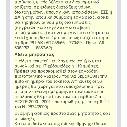
μισθωτού, εκτός βέβαια αν διαφορετικά
ορίζεται σε ειδικές διατάξεις νόμων,
διαταγμάτων, υπουργικών αποφάσεων, ΣΣΕ ή
ΔΑ ή στην ατομική σύμβαση εργασίας, αρκεί
να τηρηθούν οι νόμιμες διατυπώσεις
(έγγραφη καταγγελία – καταβολή
αποζημιώσεως) και να μη γίνεται αύτη κατά
κατάχρηση δικαιώματος, όπως ορίζει αυτή το
άρθρο 281 ΑΚ (ΑΠ 288/66 – 770/89 – Πρωτ. Αθ.
6082/53 – 18867/62).
Άδεια μητρότητας
Η άδεια τοκετού και λοχείας, ανέρχεται
συνολικά σε 17 εβδομάδες ή 119 ημέρες.
Πρέπει να προσκομισθεί στον εργοδότη
πιστοποιητικό γιατρού που να βεβαιώνει την
πιθανή ημέρα του τοκετού. Απ' αυτές οι 56
ημέρες θα χορηγούνται υποχρεωτικά πριν
από την πιθανή ημερομηνία τοκετού και οι
υπόλοιπες 63 μετά τον τοκετό. (άρθρο 7 της
ΕΓΣΣΕ 2000 - 2001 που κυρώθηκε με το άρθ. 11
του Ν. 2874/2000)
Εξάμηνη άδειας προστασίας μητρότητας και
αποδοχές
Κατά τη διάρκεια της ειδικής 6μηνης άδειας