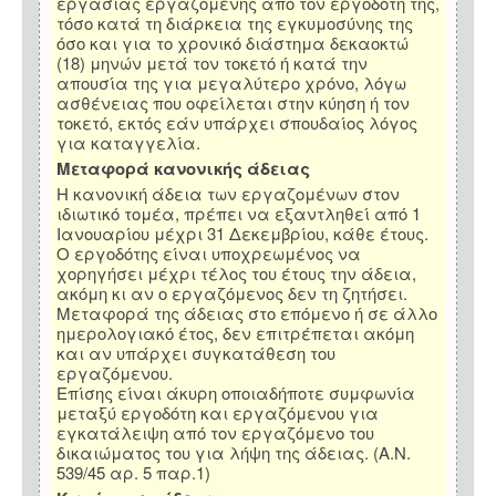
εργασίας εργαζόμενης από τον εργοδότη της,
τόσο κατά τη διάρκεια της εγκυμοσύνης της
όσο και για το χρονικό διάστημα δεκαοκτώ
(18) μηνών μετά τον τοκετό ή κατά την
απουσία της για μεγαλύτερο χρόνο, λόγω
ασθένειας που οφείλεται στην κύηση ή τον
τοκετό, εκτός εάν υπάρχει σπουδαίος λόγος
για καταγγελία.
Μεταφορά κανονικής άδειας
Η κανονική άδεια των εργαζομένων στον
ιδιωτικό τομέα, πρέπει να εξαντληθεί από 1
Ιανουαρίου μέχρι 31 Δεκεμβρίου, κάθε έτους.
Ο εργοδότης είναι υποχρεωμένος να
χορηγήσει μέχρι τέλος του έτους την άδεια,
ακόμη κι αν ο εργαζόμενος δεν τη ζητήσει.
Μεταφορά της άδειας στο επόμενο ή σε άλλο
ημερολογιακό έτος, δεν επιτρέπεται ακόμη
και αν υπάρχει συγκατάθεση του
εργαζόμενου.
Επίσης είναι άκυρη οποιαδήποτε συμφωνία
μεταξύ εργοδότη και εργαζόμενου για
εγκατάλειψη από τον εργαζόμενο του
δικαιώματος του για λήψη της άδειας. (Α.Ν.
539/45 αρ. 5 παρ.1)