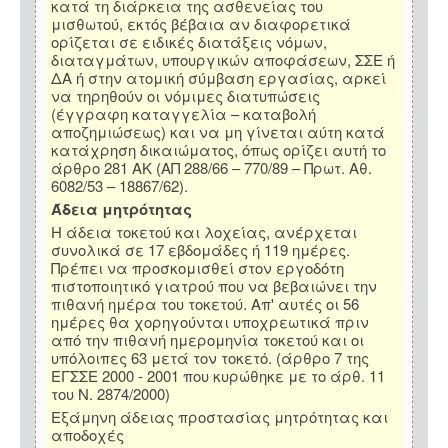
κατά τη διάρκεια της ασθενείας του
μισθωτού, εκτός βέβαια αν διαφορετικά
ορίζεται σε ειδικές διατάξεις νόμων,
διαταγμάτων, υπουργικών αποφάσεων, ΣΣΕ ή
ΔΑ ή στην ατομική σύμβαση εργασίας, αρκεί
να τηρηθούν οι νόμιμες διατυπώσεις
(έγγραφη καταγγελία – καταβολή
αποζημιώσεως) και να μη γίνεται αύτη κατά
κατάχρηση δικαιώματος, όπως ορίζει αυτή το
άρθρο 281 ΑΚ (ΑΠ 288/66 – 770/89 – Πρωτ. Αθ.
6082/53 – 18867/62).
Άδεια μητρότητας
Η άδεια τοκετού και λοχείας, ανέρχεται
συνολικά σε 17 εβδομάδες ή 119 ημέρες.
Πρέπει να προσκομισθεί στον εργοδότη
πιστοποιητικό γιατρού που να βεβαιώνει την
πιθανή ημέρα του τοκετού. Απ' αυτές οι 56
ημέρες θα χορηγούνται υποχρεωτικά πριν
από την πιθανή ημερομηνία τοκετού και οι
υπόλοιπες 63 μετά τον τοκετό. (άρθρο 7 της
ΕΓΣΣΕ 2000 - 2001 που κυρώθηκε με το άρθ. 11
του Ν. 2874/2000)
Εξάμηνη άδειας προστασίας μητρότητας και
αποδοχές