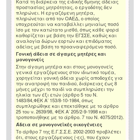
Κατά τη διάρκεια της ειδικής 6μηνης άδειας
προστασίας μητρότητας, ο εργοδότης δεν
πληρώνει. Η εργαζόμενη μητέρα,
πληρώνεται από τον ΟΑΕΔ, ο οποίος
υποχρεούται να καταβάλλει μηνιαίως ποσό
ίσο με τον κατώτατο μισθό, όπως κάθε φορά
καθορίζεται με βάση την ΕΓΣΣΕ, καθώς και
αναλογία δώρων εορτών και επιδόματος
αδείας με βάση το προαναφερόμενο ποσό.
Γονική άδεια σε άγαμες μητέρες και
μονογονείς
Στην άγαμη μητέρα και στους μονογονείς
γενικά εργαζόμενους στον ιδιωτικό τομέα,
χορηγείται γονική άδεια χωρίς αποδοχές για
την ανατροφή του παιδιού, διάρκειας έως 8
μήνες μέχρι το παιδί να συμπληρώσει την
ηλικία των έξι ετών (άρθρο 5 του Ν.
1483/84,ΦΕΚ Α’ 153/8-10-1984, όπως
συμπληρώθηκε και επεκτάθηκε με το άρθρο
25 του ν. 2639/98, ΦΕΚ Α’ 205/2-9-1998 και
τροποποιήθηκε με το άρθρο. 7 του Ν. 4075/2012).
Άδεια σε μονογονεϊκές οικογένειες
Το άρθρο 7 της Ε.Γ.Σ.Σ.Ε. 2002-2003 προβλέπει
ότι, στους εργαζόμενους (-ες), που έχουν