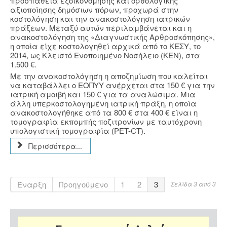
προσπάθεια εξοικονόμησης και ορθολογικής
αξιοποίησης δημόσιων πόρων, προχωρά στην
κοστολόγηση και την ανακοστολόγηση ιατρικών
πράξεων. Μεταξύ αυτών περιλαμβάνεται και η
ανακοστολόγηση της «Διαγνωστικής Αρθροσκόπησης»,
η οποία είχε κοστολογηθεί αρχικά από το ΚΕΣΥ, το
2014, ως Κλειστό Ενοποιημένο Νοσήλειο (ΚΕΝ), στα
1.500 €.
Με την ανακοστολόγηση η αποζημίωση που καλείται
να καταβάλλει ο ΕΟΠΥΥ ανέρχεται στα 150 € για την
ιατρική αμοιβή και 150 € για τα αναλώσιμα. Μια
άλλη υπερκοστολογημένη ιατρική πράξη, η οποία
ανακοστολογήθηκε από τα 800 € στα 400 € είναι η
τομογραφία εκπομπής ποζιτρονίων με ταυτόχρονη
υπολογιστική τομογραφία (PET-CT).
Περισσότερα...
Έναρξη
Προηγούμενο
1
2
3
Σελίδα 3 από 3