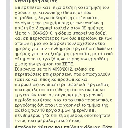
Κατάτμηση άδειας
Επιτρέπεται κατ΄ εξαίρεση η κατάτμηση του
χρόνου της κανονικής άδειας σε δύο
περιόδους, λόγω σοβαρής ή επείγουσας
ανάγκης της επιχείρησης εκ των οποίων η
πρώτη θα διαρκεί τουλάχιστον (6) ημέρες.
Με το Ν. 3846/2010, η άδεια μπορεί να δοθεί
και σε περισσότερες των δύο περιόδων εκ των
οποίων η μία να διαρκεί τουλάχιστον δέκα
ημέρες για την πενθήμερη εργασία ή δώδεκα
ημέρες για την εξαήμερη εργασία, μετά από
αίτημα του εργαζόμενου προς τον εργοδότη
χωρίς την έγκριση του ΣΕΠΕ.
Σύμφωνα με το Ν.4093/2012, ειδικά σε
περιπτώσεις επιχειρήσεων που απασχολούν
τακτικό και εποχικό προσωπικό και
παρουσιάζουν ιδιαίτερη σώρευση εργασίας
που οφείλεται στο είδος ή στο αντικείμενο
εργασιών τους, σε συγκεκριμένη χρονική
περίοδο του έτους, για το τακτικό προσωπικό, ο
εργοδότης δύναται να χορηγεί το τμήμα της
αδείας των 10 εργασίμων ημερών επί
πενθημέρου ή 12 επί εξαημέρου, οποτεδήποτε
εντός του ημερολογιακού έτους.
Αποδοχές άδειας και επίδομα άδειας. Πότε