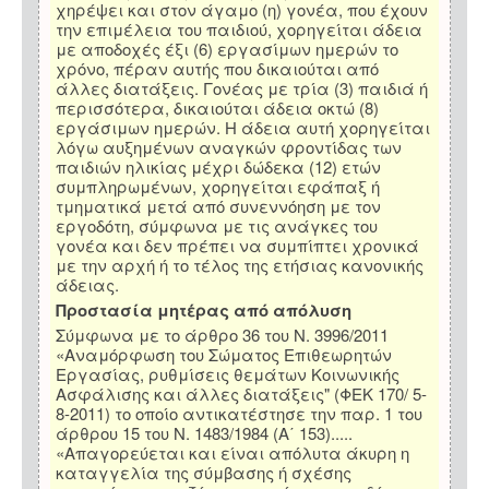
χηρέψει και στον άγαμο (η) γονέα, που έχουν
την επιμέλεια του παιδιού, χορηγείται άδεια
με αποδοχές έξι (6) εργασίμων ημερών το
χρόνο, πέραν αυτής που δικαιούται από
άλλες διατάξεις. Γονέας με τρία (3) παιδιά ή
περισσότερα, δικαιούται άδεια οκτώ (8)
εργάσιμων ημερών. Η άδεια αυτή χορηγείται
λόγω αυξημένων αναγκών φροντίδας των
παιδιών ηλικίας μέχρι δώδεκα (12) ετών
συμπληρωμένων, χορηγείται εφάπαξ ή
τμηματικά μετά από συνεννόηση με τον
εργοδότη, σύμφωνα με τις ανάγκες του
γονέα και δεν πρέπει να συμπίπτει χρονικά
με την αρχή ή το τέλος της ετήσιας κανονικής
άδειας.
Προστασία μητέρας από απόλυση
Σύμφωνα με το άρθρο 36 του Ν. 3996/2011
«Αναμόρφωση του Σώματος Επιθεωρητών
Εργασίας, ρυθμίσεις θεμάτων Κοινωνικής
Ασφάλισης και άλλες διατάξεις" (ΦΕΚ 170/ 5-
8-2011) το οποίο αντικατέστησε την παρ. 1 του
άρθρου 15 του Ν. 1483/1984 (Α΄ 153).....
«Απαγορεύεται και είναι απόλυτα άκυρη η
καταγγελία της σύμβασης ή σχέσης