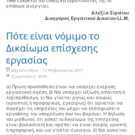
1986 εγκύκλιο του ΟΑΕΔ καταβάλλοντάς της το
επίδομα ανεργίας.
Αλεξία Στράτου
Δικηγόρος Εργατικού Δικαίου-LL.M.
Πότε είναι νόμιμο το
Δικαίωμα επίσχεσης
εργασίας
Δημοσιεύθηκε : 11 Φεβρουαρίου 2017
Εμφανίσεις: 4019
α) Πρώτη προϋπόθεση είναι να υπάρχει ενεργός
εργασιακή σχέση. β) Να υπάρχει αξίωση απαιτητή ή
ληξιπρόθεσμη, γ) Να γίνεται ρητώς και σαφώς
(γραπτώς ή προφορικώς, εγκαίρως) ότι αρνείται να
παρέχει τις υπηρεσίες του μέχρι να εκπληρώσει ο
εργοδότης την υποχρέωση που τον βαρύνει. Η δήλωση
του μισθωτού, ότι ασκεί το δικαίωμα της επίσχεσης
είναι βασικότατη και πρέπει να είναι σαφής γραπτή
ή προφορική, και να γίνεται έγκαιρα, δ) Να ασκείται