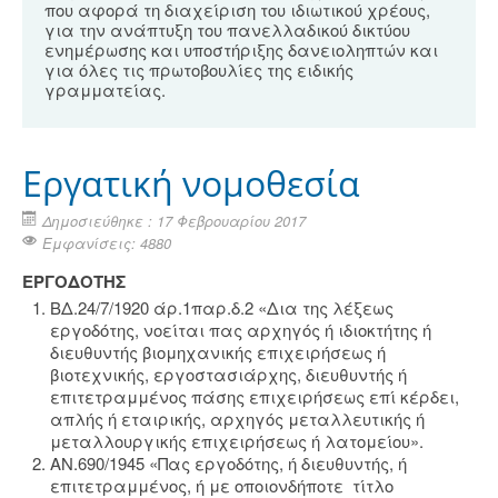
που αφορά τη διαχείριση του ιδιωτικού χρέους,
για την ανάπτυξη του πανελλαδικού δικτύου
ενημέρωσης και υποστήριξης δανειοληπτών και
για όλες τις πρωτοβουλίες της ειδικής
γραμματείας.
Εργατική νομοθεσία
Δημοσιεύθηκε : 17 Φεβρουαρίου 2017
Εμφανίσεις: 4880
ΕΡΓΟΔΟΤΗΣ
ΒΔ.24/7/1920 άρ.1παρ.δ.2 «Δια της λέξεως
εργοδότης, νοείται πας αρχηγός ή ιδιοκτήτης ή
διευθυντής βιομηχανικής επιχειρήσεως ή
βιοτεχνικής, εργοστασιάρχης, διευθυντής ή
επιτετραμμένος πάσης επιχειρήσεως επί κέρδει,
απλής ή εταιρικής, αρχηγός μεταλλευτικής ή
μεταλλουργικής επιχειρήσεως ή λατομείου».
ΑΝ.690/1945 «Πας εργοδότης, ή διευθυντής, ή
επιτετραμμένος, ή με οποιονδήποτε τίτλο