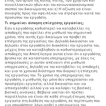
εντός των ορίων της καλής πίστης, των χρηστών και
συναλλακτικών ηθών και του κοινωνικοοικονομικού
σκοπού του δικαιώματος και ε) Η αξίωση να είναι
συναφής προς την οφειλή και να στρέφεται κατά του
προσώπου του εργοδότη.
Τι σημαίνει άσκηση επίσχεσης εργασίας;
Εάν ο εργοδότης καθυστερεί να καταβάλλει τις
αποδοχές που οφείλει στο μισθωτό του σημαντικό
χρόνο, τότε αυτός έχει δικαίωμα να προβεί σε
επίσχεση της εργασίας του. Δηλαδή δικαιούται να
δηλώσει στον εργοδότη ότι διακόπτει την εργασία του,
μέχρις ότου να καταβληθούν οι καθυστερούμενες
αποδοχές του Αποτέλεσμα αυτού είναι ότι ο εργοδότης
βρίσκεται σε κατάσταση υπερημερίας, με όλες τις
απορρέουσες γι αυτόν απέναντι στο μισθωτό
υποχρεώσεις, δηλαδή να του καταβάλει τις αποδοχές
και για το χρονικό διάστημα που διαρκεί η επίσχεση
της εργασίας του. Το χρόνο της υπερημερίας του
εργοδότη, ο μισθωτός όχι μόνο δεν υποχρεούται να
προσφέρει εργασία, αλλά δικαιούται και να
απασχοληθεί αλλού για να καλύψει τις βασικές
βιοτικές ανάγκες. Βέβαια νοείται ότι πρέπει
παράλληλα να είναι σε κάθε στιγμή έτοιμος προς
εργασία στη διάθεση του εργοδότη, σε περίπτωση που
για οποιοδήποτε λόγο αρθεί η υπερημερία του