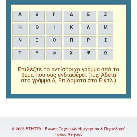
Α
Β
Γ
Δ
Ε
Ζ
Η
Θ
Ι
Κ
Λ
Μ
Ν
Ξ
Ο
Π
Ρ
Σ
Τ
Υ
Φ
Χ
Ψ
Ω
Επιλέξτε το αντίστοιχο γράμμα από το
θέμα που σας ενδιαφέρει (π.χ. Άδεια
στο γράμμα Α, Επιδόματα στο Ε κτλ.)
© 2026 ΕΤΗΠΤΑ - Ένωση Τεχνικών Ημερησίου & Περιοδικού
Τύπου Αθηνών