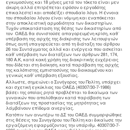
εγκυμοσύνης και 18 μήνες μετά τον τόκετο είναι μεν
άκυρη αλλά επιτρέπεται εφόσον ο εργοδότης
επικαλεστεί και αποδείξει σπουδαίο λόγο. Η έννοια
του σπουδαίου λόγου είναι νόμιμη και εναπόκειται
στην αποκλειστική αρμοδιότητα των δικαστηρίων.
Τυχόν υποκατάσταση της θέσης των δικαστηρίων από
τον ΟΑΕΔ θα συνιστούσε απαγορευµένη κρίση, καθ΄
υπέρβαση της αρχής της διάκρισης των λειτουργιών
όπως αυτή υπαγορεύεται από τη διάταξη του άρθρου
26 του Συντάγµατος αλλά και ενέργεια που ασκείται
καθ’ υπέρβαση των διατάξεων των άρθρων 281, 174,
180 Α.Κ, κατά κακή χρήση της διακριτικής ευχέρειας
που δίδεται στη διοίκηση, κατά παράβαση της αρχής
της καλόπιστης εµπιστοσύνης του διοικουµένου και
γενικώς καθ’ υπέρβαση εξουσίας.
Άλλωστε, σημειώνει ο Συνήγορος του Πολίτη, υπάρχει
και σχετική εγκύκλιος του ΟΑΕΔ (40307/30-7-1986)
βάσει της οποίας ρητά προβλέπται το δικαίωμα των
γυναικών που απολύθηκαν κατά παράβαση των
διατάξεων της προστασίας της μητρότητας να
λάμβάνουν επίδομα ανεργίας.
Κατόπιν των ανωτέρω το ΔΣ του ΟΑΕΔ συμμορφώθηκε
στις θέσεις του Συνηγόρου του Πολίτη και δικαίωσε την
εργαζόμενη εφαρμόζοντας την υπάριθμ. 40307/30-7-