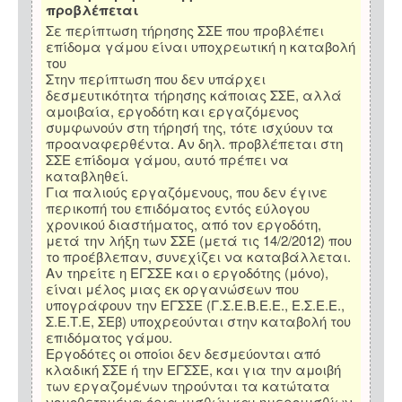
προβλέπεται
Σε περίπτωση τήρησης ΣΣΕ που προβλέπει
επίδομα γάμου είναι υποχρεωτική η καταβολή
του
Στην περίπτωση που δεν υπάρχει
δεσμευτικότητα τήρησης κάποιας ΣΣΕ, αλλά
αμοιβαία, εργοδότη και εργαζόμενος
συμφωνούν στη τήρησή της, τότε ισχύουν τα
προαναφερθέντα. Αν δηλ. προβλέπεται στη
ΣΣΕ επίδομα γάμου, αυτό πρέπει να
καταβληθεί.
Για παλιούς εργαζόμενους, που δεν έγινε
περικοπή του επιδόματος εντός εύλογου
χρονικού διαστήματος, από τον εργοδότη,
μετά την λήξη των ΣΣΕ (μετά τις 14/2/2012) που
το προέβλεπαν, συνεχίζει να καταβάλλεται.
Αν τηρείτε η ΕΓΣΣΕ και ο εργοδότης (μόνο),
είναι μέλος μιας εκ οργανώσεων που
υπογράφουν την ΕΓΣΣΕ (Γ.Σ.Ε.Β.Ε.Ε., Ε.Σ.Ε.Ε.,
Σ.Ε.Τ.Ε, ΣΕβ) υποχρεούνται στην καταβολή του
επιδόματος γάμου.
Εργοδότες οι οποίοι δεν δεσμεύονται από
κλαδική ΣΣΕ ή την ΕΓΣΣΕ, και για την αμοιβή
των εργαζομένων τηρούνται τα κατώτατα
νομοθετημένα όρια μισθών και ημερομισθίων,