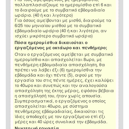
πολλαπλασιάζουμε το ημερομίσθιο επί 6 και
το διαιρούμε με το συμβατικό εβδομαδιαίο
ωράριο. (40 ή και λιγότερο)
Για όσους αμείβονται με μισθό, διαιρούμε τα
6/25 του μηνιαίου μισθού με το συμβατικό
εβδομαδιαίο ωράριο (40 ή και λιγότερο, αν
ισχύει μικρότερο συμβατικό ωράριο)
Πόσα ημερομίσθια δικαιούται ο
εργαζόμενος με οκτάωρο και πενθήμερο;
Όταν ο εργαζόμενος αμείβεται με συμβατικό
ημερομίσθιο και απασχολείται 8ωρο, με
πενθήμερη εβδομαδιαία απασχόληση, θα
πρέπει να λάβει έξι (6) ημερομίσθια την
εβδομάδα και όχι πέντε (5), αφού με την
εργασία του στις πέντε ημέρες, έχει καλύψει
το 40ωρο και συνεπώς και την αναλογούσα
απασχόληση της έκτης μέρας, εφόσον βέβαια
η απασχόλησή του, ήταν χωρίς απουσία.
Συμπερασματικά, ο εργαζόμενος ο οποίος
απασχολείται 40ωρο, με σύστημα
πενθήμερης εβδομαδιαίας, δικαιούται τις
ίδιες αποδοχές με τον εργαζόμενο επί έξι
μέρες και 40 ώρες συνολικά την εβδομάδα.
Νυχτερινή εργασία