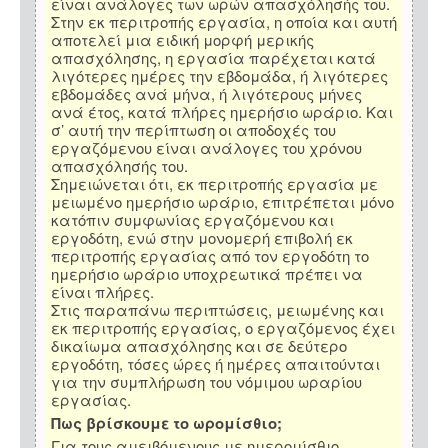
είναι ανάλογες των ωρών απασχόλησής του.
Στην εκ περιτροπής εργασία, η οποία και αυτή
αποτελεί μια ειδική μορφή μερικής
απασχόλησης, η εργασία παρέχεται κατά
λιγότερες ημέρες την εβδομάδα, ή λιγότερες
εβδομάδες ανά μήνα, ή λιγότερους μήνες
ανά έτος, κατά πλήρες ημερήσιο ωράριο. Και
σ’ αυτή την περίπτωση οι αποδοχές του
εργαζόμενου είναι ανάλογες του χρόνου
απασχόλησής του.
Σημειώνεται ότι, εκ περιτροπής εργασία με
μειωμένο ημερήσιο ωράριο, επιτρέπεται μόνο
κατόπιν συμφωνίας εργαζόμενου και
εργοδότη, ενώ στην μονομερή επιβολή εκ
περιτροπής εργασίας από τον εργοδότη το
ημερήσιο ωράριο υποχρεωτικά πρέπει να
είναι πλήρες.
Στις παραπάνω περιπτώσεις, μειωμένης και
εκ περιτροπής εργασίας, ο εργαζόμενος έχει
δικαίωμα απασχόλησης και σε δεύτερο
εργοδότη, τόσες ώρες ή ημέρες απαιτούνται
για την συμπλήρωση του νόμιμου ωραρίου
εργασίας.
Πως βρίσκουμε το ωρομίσθιο;
Για τους αμειβόμενους με ημερομίσθιο,