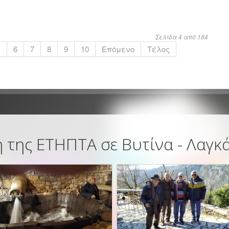
Σελίδα 4 από 184
.
6
7
8
9
10
Επόμενο
Τέλος
 της ΕΤΗΠΤΑ σε Βυτίνα - Λαγκ