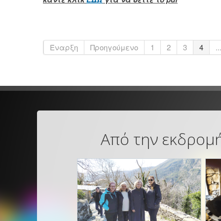
Έναρξη
Προηγούμενο
1
2
3
4
..
Από την εκδρομή