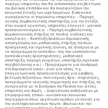
παρέχει υπηρεσίες που θα αποσκοπούν στη βελτίωση
του βιοτικού επιπέδου και θα διασφαλίζουν την
κοινωνική ένταξη των ωφελουμένων. Ενδεικτικά
αναφέρονται οι παρακάτω υπηρεσίες: − Παροχή
γενικής συμβουλευτικής υποστήριξης για την ένταξη
στην αγορά εργασίας, υπηρεσίες επαγγελ− ματικού
προσανατολισμού κ.α. − Παροχή συμβουλευτικής
ψυχοκοινωνικής στήριξης σε παιδιά, ενήλικες και
οικογένειες − Ανάπτυξη δράσεων δημιουργικής
απασχόλησης και μαθησιακής στήριξης παιδιών
προσχολικής και σχολικής ηλικίας, σε συνέργεια με
τα προγράμματα εκπαίδευ− σης που υλοποιούνται
(εκπαιδευτικές δραστηριότητες, μαθησιακή
υποστήριξη, παροχή γευμάτων, υποστήριξη σχολικού
περιβάλλοντος κ.α.) − Προγράμματα για συνδρομή
στη δημιουργία ευκαι− ριών για νέους, π.χ.
επαγγελματικός προσανατολισμός για εφήβους,
βελτίωση δεξιοτήτων, πολιτισμικές δρα− στηριότητες,
προγράμματα νεανικής συμμετοχής και στήριξης, σε
συνεργασία με το Συνήγορο του Παιδιού και άλλες
υπηρεσίες και δομές. − Διοργάνωση εκδηλώσεων με
επιμορφωτικό, επικοι− νωνιακό και κοινωνικό
περιεχόμενο όπως: οργάνωση ομάδων γειτονιάς για
την ανάληψη κοινοτικών πρωτο− βουλιών και την
ενεργοποίηση των πολιτών, διοργά− νωση