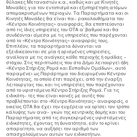
θύλακες Μεταναστών κ.α., καθώς και με Κινητές
Μονάδες για τον εντοπισμό και εξυπηρέτηση ατόμων
απομακρυσμένων περιοχών. Τα Παραρτήματα και οι
Κινητές Μονάδες θα είναι πα− ρακολουθήματα του
«Κέντρου Κοινότητας» αναφοράς, θα εποπτεύονται
από τις ίδιες υπηρεσίες του ΟΤΑ α’ βαθμού και θα
συνδέονται άμεσα με τις υπηρεσίες που παρέχονται
από το «Κέντρο Κοινότητας» αναφοράς τους.
Επιπλέον, τα παραρτήματα δύνανται να
εξειδικεύονται σε μία ή ορισμένες υπηρεσίες,
ανάλογα με τις ανάγκες κάθε περιοχής ή ομάδας −
στόχου. Στις περιπτώσεις που στο Δήμο λειτουργεί ήδη
«Κέντρο Στήριξης Ρομά και Ευπαθών Ομάδων», αυτό
παραμένει ως Παράρτημα του διευρυμένου Κέντρου
Κοινότητας, το οποίο έτσι παρέχει, από την έναρξη
λειτουργίας του, και τις υπηρεσίες που παρέχονταν
από το υφιστάμενο Κέντρο Στήριξης Ρομά. Για τις
ειδικότη− τες που είναι κοινές με αυτές που
προβλέπονται στο «Κέντρο Κοινότητας» αναφοράς, ο
οικείος ΟΤΑ θα έχει την ευχέρεια να ορίσει τον τρόπο
κάλυψης των ανα− γκών της κεντρικής δομής και του
Παραρτήματος από τις συγκεκριμένες υφιστάμενες
ειδικότητες, έχοντας τη δυνατότητα, εάν το κρίνει
απαραίτητο, να αυξήσει τον αριθμό των
απασχολούμενων αυτών των ειδικοτήτων.