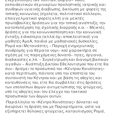
εκπαιδευτικών σεμιναρίων προληπτικής ιατρικής και
συνθηκών υγιεινής διαβίωσης, δικτύωση με φορείς της
τοπικής κοινωνίας (σχολεία, πολιτιστικοί σύλλογοι,
επαγγελματικοί φορείς κλπ) για μεικτές
πρωτοβουλίες δράσεων για την τοπική ανάπτυξη, την
καταπολέμηση της σχολικής διαρροής κ.α. − Μεικτές
δράσεις για την κοινωνικοποίηση και την κοινωνική
ένταξη, ειδικότερα (αλλά όχι αποκλειστικά) για
μαθητές ΑμεΑ, παιδιά με μαθησιακές δυσκολίες,
Ρομά και Μετανάστες − Παροχή ενημερωτικής
συνδρομής για θέματα νομι− κού χαρακτήρα σε
σχέση με τις παρεχόμενες δυνατό− τητες, όργανα,
διαδικασίες κ.λπ. − Συγκέντρωση και διανομή βασικών
αγαθών − Ανάπτυξη Δικτύου Εθελοντισμού που είτε θα
συν− δράμει το προσωπικό του «Κέντρου Κοινότητας»
κατά περίπτωση, πάντοτε υπό την εποπτεία του
συντονιστή του Κέντρου και με βάση τις οδηγίες και
κατευθύνσεις του, είτε θα συμβάλλει στις δράσεις
των υπολοίπων δομών αντιμετώπισης της φτώχειας,
υπό τις οδηγίες και τον έλεγχο του τακτικού
προσωπικού των δομών αυτών.
-Παράλληλα το «Κέντρο Κοινότητας» δύναται να
διευρύνει τη δράση του με Παραρτήματα, ώστε να
εξυπηρετεί θύλακες φτώχειας, καταυλισμούς Ρομά,