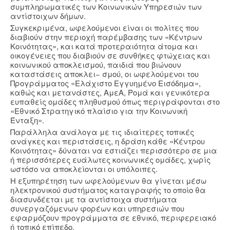
συμπληρωματικές των Κοινωνικών Υπηρεσιών των
αντίστοιχων δήμων.
Συγκεκριμένα, ωφελούμενοι είναι οι πολίτες που
διαβιούν στην περιοχή παρέμβασης των «Κέντρων
Κοινότητας», και κατά προτεραιότητα άτομα και
οικογένειες που διαβιούν σε συνθήκες φτώχειας και
κοινωνικού αποκλεισμού, παιδιά που βιώνουν
καταστάσεις αποκλει− σμού, οι ωφελούμενοι του
Προγράμματος «Ελάχιστο Εγγυημένο Εισόδημα»,
καθώς και μετανάστες, ΑμεΑ, Ρομά και γενικότερα
ευπαθείς ομάδες πληθυσμού όπως περιγράφονται στο
«Εθνικό Στρατηγικό πλαίσιο για την Κοινωνική
Ένταξη».
Παράλληλα ανάλογα με τις ιδιαίτερες τοπικές
ανάγκες και περιστάσεις, η δράση κάθε «Κέντρου
Κοινότητας» δύναται να εστιάζει περισσότερο σε μια
ή περισσότερες ευάλωτες κοινωνικές ομάδες, χωρίς
ωστόσο να αποκλείονται οι υπόλοιπες.
Η εξυπηρέτηση των ωφελούμενων θα γίνεται μέσω
ηλεκτρονικού συστήματος καταγραφής το οποίο θα
διασυνδέεται με τα αντίστοιχα συστήματα
συνεργαζόμενων φορέων και υπηρεσιών που
εφαρμόζουν προγράμματα σε εθνικό, περιφερειακό
ή τοπικό επίπεδο.