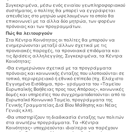
Συγκεκριμένα, μέσω ενός ενιαίου γεωπληροφοριακού
συστήματος, ο πολίτης θα μπορεί να εγγράφεται
απευθείας στο μητρώο ωφελουμένων το οποίο θα
επικοινωνεί με τα άλλα δύο μητρώα, των φορέων
πρόνοιας και των προγραμμάτων.
Πώς θα λειτουργούν
Στα Κέντρα Κοινότητας οι πολίτες θα μπορούν να
ενημερώνονται μεταξύ άλλων σχετικά με τις
προνοιακές παροχές, τα προνοιακά επιδόματα και
τις δράσεις αλληλεγγύης. Συγκεκριμένα, τα Κέντρα
Κοινότητας:
-Θα ενημερώνουν σχετικά με τα προγράμματα
πρόνοιας και κοινωνικής ένταξης που υλοποιούνται σε
τοπικό, περιφερειακό ή εθνικό επίπεδο (πχ. Ελάχιστο
Εγγυημένο Εισόδημα, προ− γράμματα του «Ταμείου
Ευρωπαϊκής Βοήθειας προς τους Απόρους», κοινωνικές
δομές και υπηρεσίες που συγχρηματοδοτούνται από το
Ευρωπαϊκό Κοινωνικό Ταμείο, προγράμματα της
Γενικής Γραμματείας Διά Βίου Μάθησης και Νέας
Γενιάς κλπ).
-Θα υποστηρίζουν τη διαδικασία ένταξης των πολιτών
στα ανωτέρω προγράμματα. Τα «Κέντρα
Κοινότητας» υποχρεούνται ιδιαίτερα να παρέχουν