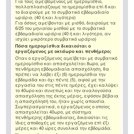
Για τους αμειβόμενους με ημερομίσθιο,
πολλαπλασιάζουμε το ημερομίσθιο επί 6 και
το διαιρούμε με το συμβατικό εβδομαδιαίο
ωράριο. (40 ή και λιγότερο)
Για όσους αμείβονται με μισθό, διαιρούμε τα
6/25 του μηνιαίου μισθού με το συμβατικό
εβδομαδιαίο ωράριο (40 ή και λιγότερο, αν
ισχύει μικρότερο συμβατικό ωράριο)
Πόσα ημερομίσθια δικαιούται ο
εργαζόμενος με οκτάωρο και πενθήμερο;
Όταν ο εργαζόμενος αμείβεται με συμβατικό
ημερομίσθιο και απασχολείται 8ωρο, με
πενθήμερη εβδομαδιαία απασχόληση, θα
πρέπει να λάβει έξι (6) ημερομίσθια την
εβδομάδα και όχι πέντε (5), αφού με την
εργασία του στις πέντε ημέρες, έχει καλύψει
το 40ωρο και συνεπώς και την αναλογούσα
απασχόληση της έκτης μέρας, εφόσον βέβαια
η απασχόλησή του, ήταν χωρίς απουσία.
Συμπερασματικά, ο εργαζόμενος ο οποίος
απασχολείται 40ωρο, με σύστημα
πενθήμερης εβδομαδιαίας, δικαιούται τις
ίδιες αποδοχές με τον εργαζόμενο επί έξι
μέρες και 40 ώρες συνολικά την εβδομάδα.