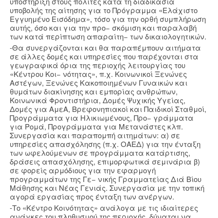
υποστήριξη στους πολίτες κατά τη διαδικασία
υποβολής της αίτησης για το Πρόγραμμα «Ελάχιστο
Εγγυημένο Εισόδημα», τόσο για την ορθή συμπλήρωση
αυτής, όσο και για την προ− σκόμιση και παραλαβή
των κατά περίπτωση απαραίτη− των δικαιολογητικών.
-Θα συνεργάζονται και θα παραπέμπουν αιτήματα
σε άλλες δομές και υπηρεσίες που παρέχονται στα
γεωγραφικά όρια της περιοχής λειτουργίας του
«Κέντρου Κοι− νότητας», π.χ. Κοινωνικοί Ξενώνες
Αστέγων, Ξενώνες Κακοποιημένων Γυναικών και
θυμάτων διακίνησης και εμπορίας ανθρώπων,
Κοινωνικά Φροντιστήρια, Δομές Ψυχικής Υγείας,
Δομές για ΑμεΑ, Βρεφονηπιακοί και Παιδικοί Σταθμοί,
Προγράμματα για Ηλικιωμένους, Προ− γράμματα
για Ρομά, Προγράμματα για Μετανάστες κλπ.
Συνεργασία και παραπομπή αιτημάτων: α) σε
υπηρεσίες απασχόλησης (π.χ. ΟΑΕΔ) για την ένταξη
των ωφελούμενων σε προγράμματα κατάρτισης,
δράσεις απασχόλησης, επιμορφωτικά σεμινάρια β)
σε φορείς αρμόδιους για την εφαρμογή
προγραμμάτων της Γε− νικής Γραμματείας Διά Βίου
Μάθησης και Νέας Γενιάς. Συνεργασία με την τοπική
αγορά εργασίας προς ένταξη των ανέργων.
-Το «Κέντρο Κοινότητας» ανάλογα με τις ιδιαίτερες
ανάγκες του πληθυσμού της περιοχής, δύναται να