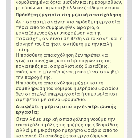
νομοθετημένα όρια μισθών και ημερομισθίων,
μπορούν να μη καταβάλλουν επίδομα γάμου.
Πρόσθετη εργασία στη μερική απασχόληση
Αν παραστεί ανάγκη για πρόσθετη εργασία
πέρα από το συμφωνηθέν ωράριο, ο
εργαζόμενος έχει υποχρέωση να την
παράσχει, αν είναι σε θέση να το κάνει και η
άρνησή του θα ήταν αντίθετη με την καλή
πίστη.
Η πρόσθετη απασχόληση δεν πρέπει να
γίνεται συνεχώς, καταστρατηγώντας τις
εργατικές και ασφαλιστικές διατάξεις,
οπότε και ο εργαζόμενος μπορεί να αρνηθεί
την παροχή της.
Η πρόσθετη απασχόληση μέχρι και τη
συμπλήρωση του νόμιμου ημερήσιου ωραρίου
δεν αποτελεί υπερεργασία ή υπερωρία και
αμείβεται με απλό ωρομίσθιο.
Διαφέρει η μερική από την εκ περιτροπής
εργασία;
Όταν λέμε μερική απασχόληση νοούμε την
απασχόληση όλες τις ημέρες της εβδομάδας
αλλά με μικρότερο ημερήσιο ωράριο από το
κανονικό. Οι αποδοχές του εργαζόμενου,