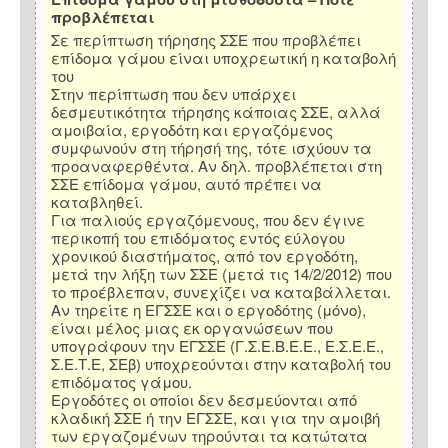
προβλέπεται
Σε περίπτωση τήρησης ΣΣΕ που προβλέπει
επίδομα γάμου είναι υποχρεωτική η καταβολή
του
Στην περίπτωση που δεν υπάρχει
δεσμευτικότητα τήρησης κάποιας ΣΣΕ, αλλά
αμοιβαία, εργοδότη και εργαζόμενος
συμφωνούν στη τήρησή της, τότε ισχύουν τα
προαναφερθέντα. Αν δηλ. προβλέπεται στη
ΣΣΕ επίδομα γάμου, αυτό πρέπει να
καταβληθεί.
Για παλιούς εργαζόμενους, που δεν έγινε
περικοπή του επιδόματος εντός εύλογου
χρονικού διαστήματος, από τον εργοδότη,
μετά την λήξη των ΣΣΕ (μετά τις 14/2/2012) που
το προέβλεπαν, συνεχίζει να καταβάλλεται.
Αν τηρείτε η ΕΓΣΣΕ και ο εργοδότης (μόνο),
είναι μέλος μιας εκ οργανώσεων που
υπογράφουν την ΕΓΣΣΕ (Γ.Σ.Ε.Β.Ε.Ε., Ε.Σ.Ε.Ε.,
Σ.Ε.Τ.Ε, ΣΕβ) υποχρεούνται στην καταβολή του
επιδόματος γάμου.
Εργοδότες οι οποίοι δεν δεσμεύονται από
κλαδική ΣΣΕ ή την ΕΓΣΣΕ, και για την αμοιβή
των εργαζομένων τηρούνται τα κατώτατα