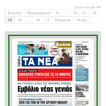
Σελίδα 13 από 184
Έναρξη
Προηγούμενο
8
...
10
11
12
13
14
...
16
17
Επόμενο
Τέλος