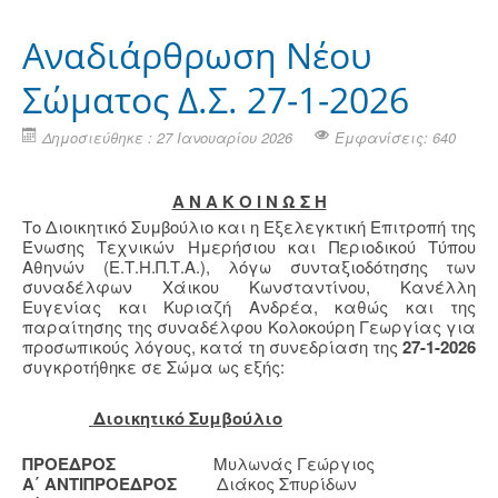
Αναδιάρθρωση Νέου
Σώματος Δ.Σ. 27-1-2026
Δημοσιεύθηκε : 27 Ιανουαρίου 2026
Εμφανίσεις: 640
Α Ν Α Κ Ο Ι Ν Ω Σ Η
Το Διοικητικό Συμβούλιο και η Εξελεγκτική Επιτροπή της
Ένωσης Τεχνικών Ημερήσιου και Περιοδικού Τύπου
Αθηνών (Ε.Τ.Η.Π.Τ.Α.), λόγω συνταξιοδότησης των
συναδέλφων Χάικου Κωνσταντίνου, Κανέλλη
Ευγενίας και Κυριαζή Ανδρέα, καθώς και της
παραίτησης της συναδέλφου Κολοκούρη Γεωργίας για
προσωπικούς λόγους, κατά τη συνεδρίαση της
27-1-2026
συγκροτήθηκε σε Σώμα ως εξής:
Διοικητικό Συμβούλιο
ΠΡΟΕΔΡΟΣ
Μυλωνάς Γεώργιος
Α΄ ΑΝΤΙΠΡΟΕΔΡΟΣ
Διάκος Σπυρίδων