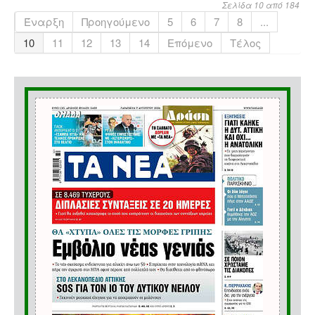
Σελίδα 10 από 184
Έναρξη
Προηγούμενο
5
6
7
8
...
10
11
12
13
14
Επόμενο
Τέλος