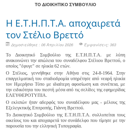
ΤΟ ΔΙΟΙΚΗΤΙΚΟ ΣΥΜΒΟΥΛΙΟ
Η Ε.Τ.Η.Π.Τ.Α. αποχαιρετά
τον Στέλιο Βρεττό
Δημοσιεύθηκε : 06 Απριλίου 2026
Εμφανίσεις: 363
Το Διοικητικό Συμβούλιο της Ε.Τ.Η.Π.Τ.Α. με λύπη
ανακοινώνει την απώλεια του συναδέλφου Στέλιου Βρεττού, ο
οποίος "έφυγε" σε ηλικία 62 ετών.
Ο Στέλιος, γεννήθηκε στην Αθήνα στις 24-8-1964. Στην
επαγγελματική του σταδιοδρομία υπηρέτησε από νεαρή ηλικία
τον Ημερήσιο Τύπο με ιδιαίτερη αφοσίωση και συνέπεια, με
την ειδικότητα του πιεστή μέσα από τις σελίδες της εφημερίδας
ΕΛΕΥΘΕΡΟΤΥΠΙΑ.
Ο εκλιπών ήταν αδερφός του συναδέλφου μας - μέλους της
Εξελεγκτικής Επιτροπής, Γιάννη Βρεττού.
Το Διοικητικό Συμβούλιο της Ε.Τ.Η.Π.Τ.Α. συλλυπείται τους
οικείους του και αποχαιρετά τον συνάδελφο που τίμησε με την
παρουσία του την ελληνική Τυπογραφία.