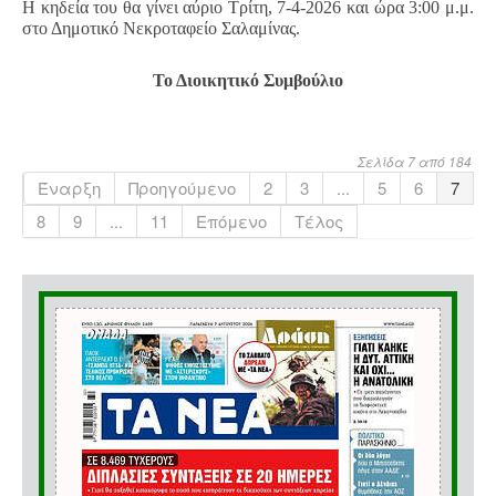
Η κηδεία του θα γίνει αύριο Τρίτη, 7-4-2026 και ώρα 3:00 μ.μ.
στο Δημοτικό Νεκροταφείο Σαλαμίνας.
Το Διοικητικό Συμβούλιο
Σελίδα 7 από 184
Έναρξη
Προηγούμενο
2
3
...
5
6
7
8
9
...
11
Επόμενο
Τέλος