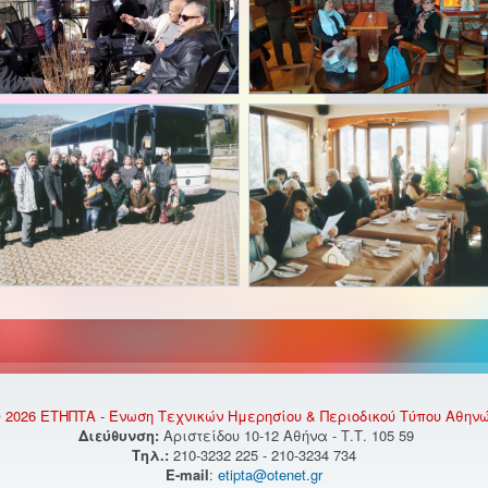
 2026 ΕΤΗΠΤΑ - Ένωση Τεχνικών Ημερησίου & Περιοδικού Τύπου Αθην
Διεύθυνση:
Αριστείδου 10-12 Αθήνα - Τ.Τ. 105 59
Τηλ.:
210-3232 225 - 210-3234 734
E-mail
:
etipta@otenet.gr