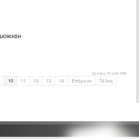
ΔΙΟΙΚΗΣΗ
Σελίδα 10 από 184
.
10
11
12
13
14
Επόμενο
Τέλος