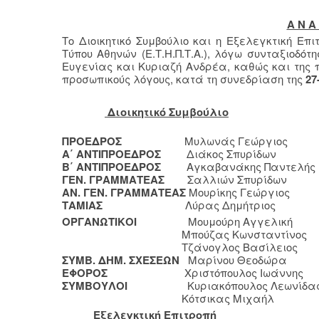
Α Ν Α 
Το Διοικητικό Συμβούλιο και η Εξελεγκτική Επ
Τύπου Αθηνών (Ε.Τ.Η.Π.Τ.Α.), λόγω συνταξιοδ
Ευγενίας και Κυριαζή Ανδρέα, καθώς και της
προσωπικούς λόγους, κατά τη συνεδρίαση της
27
Διοικητικό Συμβούλιο
ΠΡΟΕΔΡΟΣ
Μυλωνάς Γεώργιος
Α΄ ΑΝΤΙΠΡΟΕΔΡΟΣ
Διάκος Σπυρίδων
Β΄ ΑΝΤΙΠΡΟΕΔΡΟΣ
Αγκαβανάκης Παντελής
ΓΕΝ. ΓΡΑΜΜΑΤΕΑΣ
Σαλλιών Σπυρίδων
ΑΝ. ΓΕΝ. ΓΡΑΜΜΑΤΕΑΣ
Μουρίκης Γεώργιος
ΤΑΜΙΑΣ
Λύρας Δημήτριος
ΟΡΓΑΝΩΤΙΚΟΙ
Μουμούρη Αγγελική
Μπούζας Κωνσταντίνος
Τζάνογλος Βασίλειος
ΣΥΜΒ. ΔΗΜ. ΣΧΕΣΕΩΝ
Μαρίνου Θεοδώρα
ΕΦΟΡΟΣ
Χριστόπουλος Ιωάννης
ΣΥΜΒΟΥΛΟΙ
Κυριακόπουλος Λεωνίδα
Κότσικας Μιχαήλ
Εξελεγκτική Επιτροπή