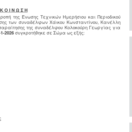
Κ Ο Ι Ν Ω Σ Η
ιτροπή της Ένωσης Τεχνικών Ημερήσιου και Περιοδικού
ότησης των συναδέλφων Χάικου Κωνσταντίνου, Κανέλλη
 παραίτησης της συναδέλφου Κολοκούρη Γεωργίας για
-1-2026
συγκροτήθηκε σε Σώμα ως εξής:
ς