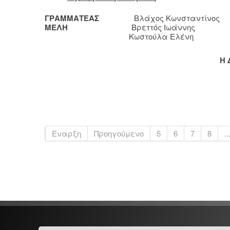
ΓΡΑΜΜΑΤΕΑΣ
Βλάχος Κωνσταντίνος
ΜΕΛΗ
Βρεττός Ιωάννης
Κωστούλα Ελένη
Η 
Έναρξη
Προηγούμενο
5
6
7
8
..