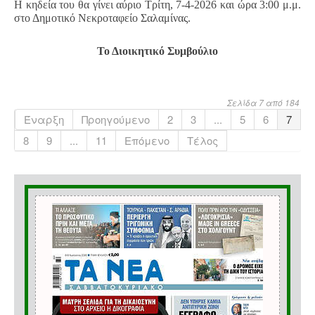
Η κηδεία του θα γίνει αύριο Τρίτη, 7-4-2026 και ώρα 3:00 μ.μ.
στο Δημοτικό Νεκροταφείο Σαλαμίνας.
Το Διοικητικό Συμβούλιο
Σελίδα 7 από 184
Έναρξη
Προηγούμενο
2
3
...
5
6
7
8
9
...
11
Επόμενο
Τέλος