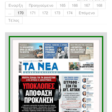
Έναρξη
Προηγούμενο
165
166
167
168
...
170
171
172
173
174
Επόμενο
Τέλος