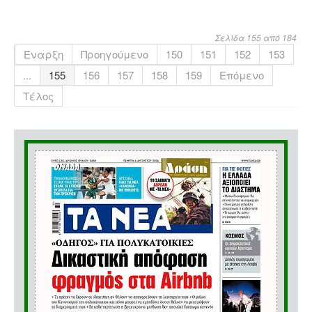
Σελίδα 155 από 184
Έναρξη
Προηγούμενο
150
151
152
153
...
155
156
157
158
159
Επόμενο
Τέλος