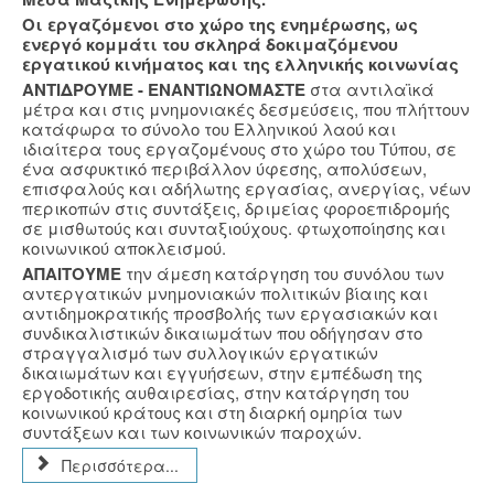
Οι εργαζόμενοι στο χώρο της ενημέρωσης, ως
ενεργό κομμάτι του σκληρά δοκιμαζόμενου
εργατικού κινήματος και της ελληνικής κοινωνίας
ΑΝΤΙΔΡΟΥΜΕ - ΕΝΑΝΤΙΩΝΟΜΑΣΤΕ
στα αντιλαϊκά
μέτρα και στις μνημονιακές δεσμεύσεις, που πλήττουν
κατάφωρα το σύνολο του Ελληνικού λαού και
ιδιαίτερα τους εργαζομένους στο χώρο του Τύπου, σε
ένα ασφυκτικό περιβάλλον ύφεσης, απολύσεων,
επισφαλούς και αδήλωτης εργασίας, ανεργίας, νέων
περικοπών στις συντάξεις, δριμείας φοροεπιδρομής
σε μισθωτούς και συνταξιούχους. φτωχοποίησης και
κοινωνικού αποκλεισμού.
ΑΠΑΙΤΟΥΜΕ
την άμεση κατάργηση του συνόλου των
αντεργατικών μνημονιακών πολιτικών βίαιης και
αντιδημοκρατικής προσβολής των εργασιακών και
συνδικαλιστικών δικαιωμάτων που οδήγησαν στο
στραγγαλισμό των συλλογικών εργατικών
δικαιωμάτων και εγγυήσεων, στην εμπέδωση της
εργοδοτικής αυθαιρεσίας, στην κατάργηση του
κοινωνικού κράτους και στη διαρκή ομηρία των
συντάξεων και των κοινωνικών παροχών.
Περισσότερα...