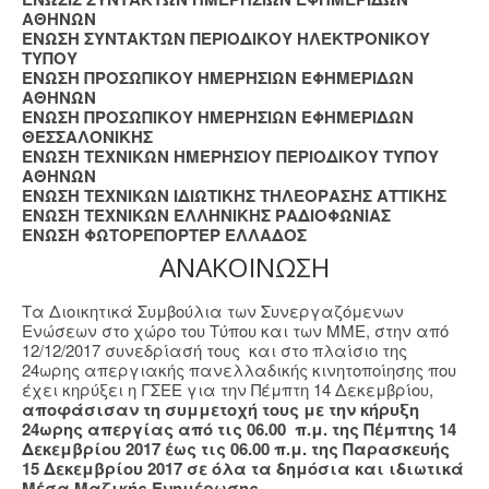
ΑΘΗΝΩΝ
ΕΝΩΣΗ ΣΥΝΤΑΚΤΩΝ ΠΕΡΙΟΔΙΚΟΥ ΗΛΕΚΤΡΟΝΙΚΟΥ
ΤΥΠΟΥ
ΕΝΩΣΗ ΠΡΟΣΩΠΙΚΟΥ ΗΜΕΡΗΣΙΩΝ ΕΦΗΜΕΡΙΔΩΝ
ΑΘΗΝΩΝ
ΕΝΩΣΗ ΠΡΟΣΩΠΙΚΟΥ ΗΜΕΡΗΣΙΩΝ ΕΦΗΜΕΡΙΔΩΝ
ΘΕΣΣΑΛΟΝΙΚΗΣ
ΕΝΩΣΗ ΤΕΧΝΙΚΩΝ ΗΜΕΡΗΣΙΟΥ ΠΕΡΙΟΔΙΚΟΥ ΤΥΠΟΥ
ΑΘΗΝΩΝ
ΕΝΩΣΗ ΤΕΧΝΙΚΩΝ ΙΔΙΩΤΙΚΗΣ ΤΗΛΕΟΡΑΣΗΣ ΑΤΤΙΚΗΣ
ENΩΣΗ ΤΕΧΝΙΚΩΝ ΕΛΛΗΝΙΚΗΣ ΡΑΔΙΟΦΩΝΙΑΣ
ΕΝΩΣΗ ΦΩΤΟΡΕΠΟΡΤΕΡ ΕΛΛΑΔΟΣ
ΑΝΑΚΟΙΝΩΣΗ
Τα Διοικητικά Συμβούλια των Συνεργαζόμενων
Ενώσεων στο χώρο του Τύπου και των ΜΜΕ, στην από
12/12/2017 συνεδρίασή τους και στο πλαίσιο της
24ωρης απεργιακής πανελλαδικής κινητοποίησης που
έχει κηρύξει η ΓΣΕΕ για την Πέμπτη 14 Δεκεμβρίου,
αποφάσισαν τη συμμετοχή τους με την κήρυξη
24ωρης απεργίας από τις 06.00 π.μ. της Πέμπτης 14
Δεκεμβρίου 2017 έως τις 06.00 π.μ. της Παρασκευής
15 Δεκεμβρίου 2017 σε όλα τα δημόσια και ιδιωτικά
Μέσα Μαζικής Ενημέρωσης.