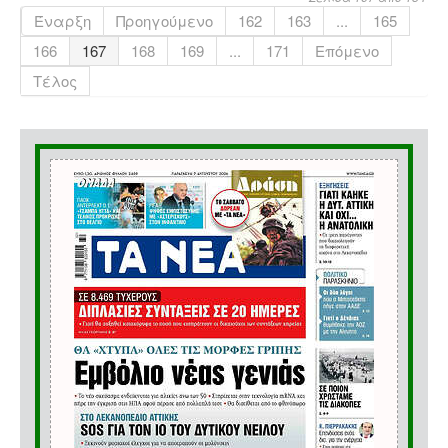
Έναρξη
Προηγούμενο
162
163
...
165
166
167
168
169
...
171
Επόμενο
Τέλος