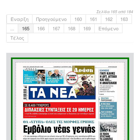
Σελίδα 165 από 184
Έναρξη
Προηγούμενο
160
161
162
163
...
165
166
167
168
169
Επόμενο
Τέλος