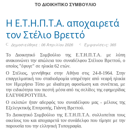
ΤΟ ΔΙΟΙΚΗΤΙΚΟ ΣΥΜΒΟΥΛΙΟ
Η Ε.Τ.Η.Π.Τ.Α. αποχαιρετά
τον Στέλιο Βρεττό
Δημοσιεύθηκε : 06 Απριλίου 2026
Εμφανίσεις: 365
Το Διοικητικό Συμβούλιο της Ε.Τ.Η.Π.Τ.Α. με λύπη
ανακοινώνει την απώλεια του συναδέλφου Στέλιου Βρεττού, ο
οποίος "έφυγε" σε ηλικία 62 ετών.
Ο Στέλιος, γεννήθηκε στην Αθήνα στις 24-8-1964. Στην
επαγγελματική του σταδιοδρομία υπηρέτησε από νεαρή ηλικία
τον Ημερήσιο Τύπο με ιδιαίτερη αφοσίωση και συνέπεια, με
την ειδικότητα του πιεστή μέσα από τις σελίδες της εφημερίδας
ΕΛΕΥΘΕΡΟΤΥΠΙΑ.
Ο εκλιπών ήταν αδερφός του συναδέλφου μας - μέλους της
Εξελεγκτικής Επιτροπής, Γιάννη Βρεττού.
Το Διοικητικό Συμβούλιο της Ε.Τ.Η.Π.Τ.Α. συλλυπείται τους
οικείους του και αποχαιρετά τον συνάδελφο που τίμησε με την
παρουσία του την ελληνική Τυπογραφία.