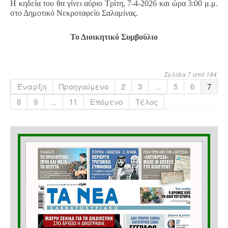
Η κηδεία του θα γίνει αύριο Τρίτη, 7-4-2026 και ώρα 3:00 μ.μ.
στο Δημοτικό Νεκροταφείο Σαλαμίνας.
Το Διοικητικό Συμβούλιο
Σελίδα 7 από 184
Έναρξη
Προηγούμενο
2
3
...
5
6
7
8
9
...
11
Επόμενο
Τέλος