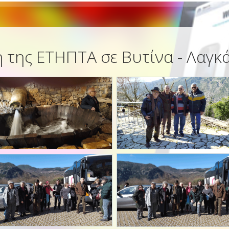
 της ΕΤΗΠΤΑ σε Βυτίνα - Λαγκ