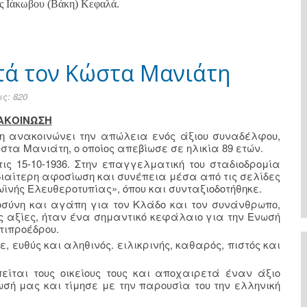
ας Ιάκωβου (Βάκη) Κεφαλά.
ετά τον Κώστα Μανιάτη
ς: 820
ΑΚΟΙΝΩΣΗ
δύνη ανακοινώνει την απώλεια ενός άξιου συναδέλφου,
ώστα Μανιάτη, ο οποίος απεβίωσε σε ηλικία 89 ετών.
ς 15-10-1936. Στην επαγγελματική του σταδιοδρομία
διαίτερη αφοσίωση και συνέπεια μέσα από τις σελίδες
ρωϊνής Ελευθεροτυπίας», όπου και συνταξιοδοτήθηκε.
οσύνη και αγάπη για τον Κλάδο και τον συνάνθρωπο,
 αξίες, ήταν ένα σημαντικό κεφάλαιο για την Ενωσή
τιπροέδρου.
, ευθύς και αληθινός. ειλικρινής, καθαρός, πιστός και
υπείται τους οικείους τους και αποχαιρετά έναν άξιο
ή μας και τίμησε με την παρουσία του την ελληνική