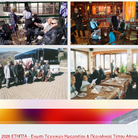
 2026 ΕΤΗΠΤΑ - Ένωση Τεχνικών Ημερησίου & Περιοδικού Τύπου Αθην