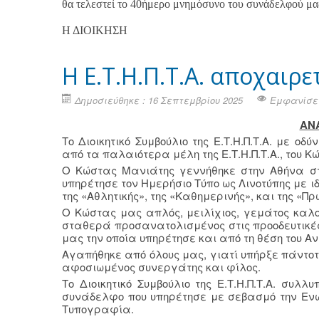
θα τελεστεί το 40ήμερο μνημόσυνο του συνάδελφού μ
Η ΔΙΟΙΚΗΣΗ
H Ε.Τ.Η.Π.Τ.Α. αποχαιρ
Δημοσιεύθηκε : 16 Σεπτεμβρίου 2025
Εμφανίσει
ΑΝ
Το Διοικητικό Συμβούλιο της Ε.Τ.Η.Π.Τ.Α. με ο
από τα παλαιότερα μέλη της Ε.Τ.Η.Π.Τ.Α., του Κ
Ο Κώστας Μανιάτης γεννήθηκε στην Αθήνα στι
υπηρέτησε τον Ημερήσιο Τύπο ως Λινοτύπης με ι
της «Αθλητικής», της «Καθημερινής», και της «Π
Ο Κώστας μας απλός, μειλίχιος, γεμάτος καλ
σταθερά προσανατολισμένος στις προοδευτικές
μας την οποία υπηρέτησε και από τη θέση του Αν
Αγαπήθηκε από όλους μας, γιατί υπήρξε πάντοτε
αφοσιωμένος συνεργάτης και φίλος.
Το Διοικητικό Συμβούλιο της Ε.Τ.Η.Π.Τ.Α. συλλ
συνάδελφο που υπηρέτησε με σεβασμό την Ενωσ
Τυπογραφία.