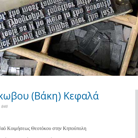
κωβου (Βάκη) Κεφαλά
 846
ό Ναό Κοιμήσεως Θεοτόκου στην Κηπούπολη