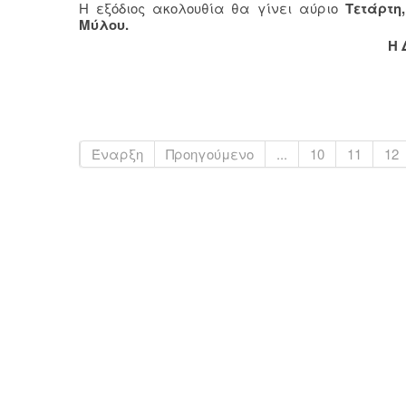
Η εξόδιος ακολουθία θα γίνει αύριο
Τετάρτη,
Μύλου.
Η 
Έναρξη
Προηγούμενο
...
10
11
12