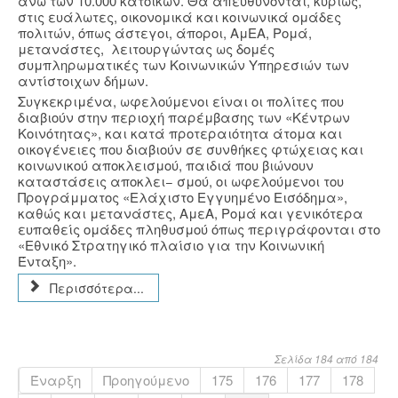
άνω των 10.000 κατοίκων. Θα απευθύνονται, κυρίως,
στις ευάλωτες, οικονομικά και κοινωνικά ομάδες
πολιτών, όπως άστεγοι, άποροι, ΑμΕΑ, Ρομά,
μετανάστες, λειτουργώντας ως δομές
συμπληρωματικές των Κοινωνικών Υπηρεσιών των
αντίστοιχων δήμων.
Συγκεκριμένα, ωφελούμενοι είναι οι πολίτες που
διαβιούν στην περιοχή παρέμβασης των «Κέντρων
Κοινότητας», και κατά προτεραιότητα άτομα και
οικογένειες που διαβιούν σε συνθήκες φτώχειας και
κοινωνικού αποκλεισμού, παιδιά που βιώνουν
καταστάσεις αποκλει− σμού, οι ωφελούμενοι του
Προγράμματος «Ελάχιστο Εγγυημένο Εισόδημα»,
καθώς και μετανάστες, ΑμεΑ, Ρομά και γενικότερα
ευπαθείς ομάδες πληθυσμού όπως περιγράφονται στο
«Εθνικό Στρατηγικό πλαίσιο για την Κοινωνική
Ένταξη».
Περισσότερα...
Σελίδα 184 από 184
Έναρξη
Προηγούμενο
175
176
177
178