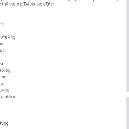
τήθηκε σε Σώμα ως εξής:
ς
τελής
ν
ος
κή
ος
ος
ρα
ης
ίδας
ος