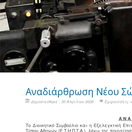
Αναδιάρθρωση Νέου Σώ
Δημοσιεύθηκε : 30 Απριλίου 2026
Εμφανίσεις: 
Α Ν Α 
Το Διοικητικό Συμβούλιο και η Εξελεγκτική Επ
Τύπου Αθηνών (Ε.Τ.Η.Π.Τ.Α.), λόγω της παραίτ