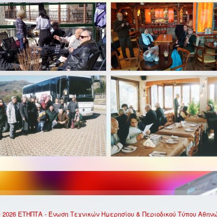
 2026 ΕΤΗΠΤΑ - Ένωση Τεχνικών Ημερησίου & Περιοδικού Τύπου Αθην