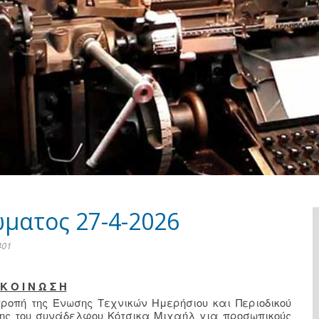
ματος 27-4-2026
401
Κ Ο Ι Ν Ω Σ Η
ιτροπή της Ένωσης Τεχνικών Ημερήσιου και Περιοδικού
ησης του συνάδελφου Κότσικα Μιχαήλ για προσωπικούς