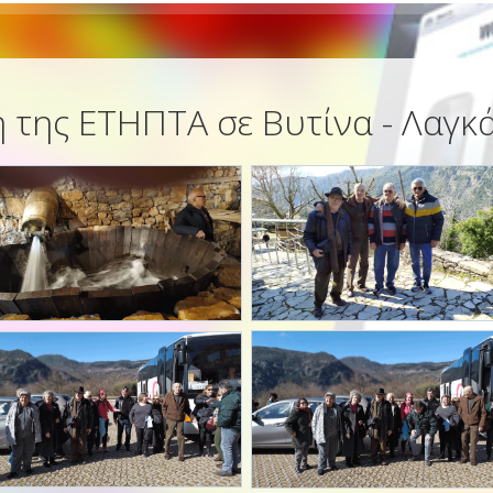
 της ΕΤΗΠΤΑ σε Βυτίνα - Λαγκ