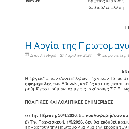
ΜΕΛΗ:
Βρεττός Ιωάννης
Κωστούλα Ελένη
H
H Αργία της Πρωτομαγι
Δημοσιεύθηκε : 27 Απριλίου 2026
Εμφανίσεις: 
ΑΝ
Η εργασία των συναδέλφων Τεχνικών Τύπου στι
εφημερίδες
των Αθηνών, καθώς και τις εκτυπωτ
ρυθμίζεται, σύμφωνα με τις ισχύσουες Σ.Σ.Ε., ως
ΠΟΛΙΤΙΚΕΣ ΚΑΙ ΑΘΛΗΤΙΚΕΣ ΕΦΗΜΕΡΙΔΕΣ
α) Την
Πέμπτη, 30/4/2026,
θα
κυκλοφορήσουν κα
β) Την
Παρασκευή, 1/5/2026,
δεν θα εκδοθεί καμ
εργαστούν την Πρωτομαγιά για την έκδοση των