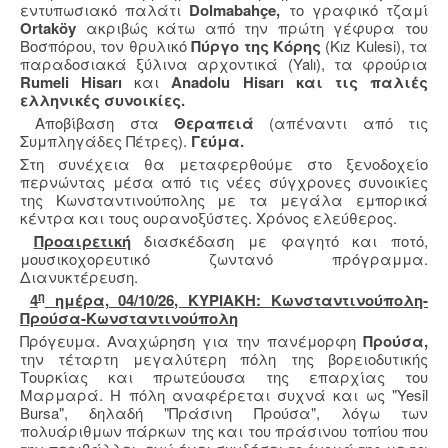
εντυπωσιακό παλάτι
Dolmabahçe,
το γραφικό τζαμί
Ortaköy
ακριβώς κάτω από την πρώτη γέφυρα του
Βοσπόρου, τον θρυλικό
Πύργο της Κόρης
(Kız Kulesi), τα
παραδοσιακά ξύλινα αρχοντικά (Yalı), τα φρούρια
Rumeli Hisarı
και
Anadolu Hisarı και τις παλιές
ελληνικές συνοικίες.
Αποβίβαση στα
Θεραπειά
(απέναντι από τις
Συμπληγάδες Πέτρες).
Γεύμα.
Στη συνέχεια θα μεταφερθούμε στο ξενοδοχείο
περνώντας μέσα από τις νέες σύγχρονες συνοικίες
της Κωνσταντινούπολης με τα μεγάλα εμπορικά
κέντρα και τους ουρανοξύστες. Χρόνος ελεύθερος.
Προαιρετική
διασκέδαση με φαγητό και ποτό,
μουσικοχορευτικό ζωντανό πρόγραμμα.
Διανυκτέρευση.
η
4
ημέρα, 04/10/26, ΚΥΡΙΑΚΗ: Κωνσταντινούπολη-
Προύσα-Κωνσταντινούπολη
Πρόγευμα. Αναχώρηση για την πανέμορφη
Προύσα,
την τέταρτη μεγαλύτερη πόλη της βορειοδυτικής
Τουρκίας και πρωτεύουσα της επαρχίας του
Μαρμαρά. Η πόλη αναφέρεται συχνά και ως "Yesil
Bursa", δηλαδή "Πράσινη Προύσα", λόγω των
πολυάριθμων πάρκων της και του πράσινου τοπίου που