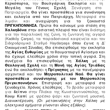
Κερκόπορτα,
την
Βουλγάρικη Εκκλησία
και τη
Μεγάλη του Γένους Σχολή
. Ξενάγηση στο
Πατριαρχείο.
Θα γίνει προσπάθεια για συνάντηση
και ευλογία από τον Πατριάρχη.
Μεταφορά στο
λιμάνι και
αναχώρηση για τα ξακουστά
ΠΡΙΓΚΗΠΟΝΝΗΣΑ
. Πρώτα θα κάνουμε μια στάση στη
Χαλκηδόνα
στην ασιατική πλευρά που είναι
διάσημη
για την παραλιακή της ζώνη, τη ζωντανή της αγορά
(Kadıköy Çarşısı), τα παραδοσιακά καφενεία και τον
Σιδηροδρομικό Σταθμό Haydarpaşa
όπου έγινε η Δ’
Οικουμενική Σύνοδος. Θα επισκεφθούμε την εκκλησία
της
Αγίας Ευθυμίας
με το θαυματουργό Αγίασμα και
θα έχουμε ελεύθερο χρόνο στην τοπική αγορά. Στη
συνέχεια θα επισκεφθούμε τη
Χάλκη
με τη
Θεολογική Σχολή
και τη
Μονή της Αγίας Τριάδας
ενώ θα ακολουθήσει η
Πρίγκηπος
με τα πανέμορφα
αρχοντικά και τον
Μητροπολιτικό Ναό
.
Θα γίνει
προσπάθεια συνάντησης με τον Μητροπολίτη
Πριγκιποννήσων
. Επιστροφή και μεταφορά στο
ξενοδοχείο. Χρόνος ελεύθερος .
Το βράδυ μεταφορά
για
δείπνο
στην Πλάκα της Κωνσταντινούπολης, το
Κουμ Καπί
με φρέσκο ψάρι και ζωντανή μουσική.
Διανυκτέρευση.
(Οι μετακινήσεις στην Χάλκη με
ηλεκτρικά οχήματα γίνονται ιδίοις εξόδοις).
η