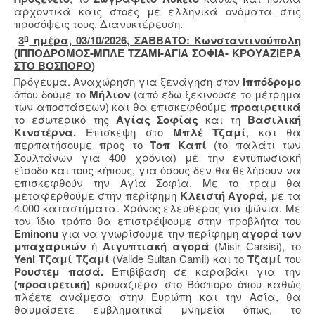
αρχοντικά καις στοές με ελληνικά ονόματα στις
προσόψεις τους. Διανυκτέρευση.
η
3
ημέρα, 03/10/2026, ΣΑΒΒΑΤΟ: Κωνσταντινούπολη
(ΙΠΠΟΔΡΟΜΟΣ-ΜΠΛΕ ΤΖΑΜΙ-ΑΓΙΑ ΣΟΦΙΑ- ΚΡΟΥΑΖΙΕΡΑ
ΣΤΟ ΒΟΣΠΟΡΟ)
Πρόγευμα. Αναχώρηση για ξενάγηση στον
Ιππόδρομο
όπου δούμε το
Μήλιον
(από εδώ ξεκινούσε το μέτρημα
των αποστάσεων) και θα επισκεφθούμε
προαιρετικά
το εσωτερικό της
Αγίας Σοφίας
και τη
Βασιλική
Κινστέρνα.
Επίσκεψη στο
Μπλέ
Τζαμί
, και θα
περπατήσουμε προς το
Τοπ Καπί
(το παλάτι των
Σουλτάνων για 400 χρόνια) με την εντυπωσιακή
είσοδο και τους κήπους, για όσους δεν θα θελήσουν να
επισκεφθούν την Αγία Σοφία. Με το τραμ θα
μεταφερθούμε στην περίφημη
Κλειστή Αγορά,
με τα
4.000 καταστήματα. Χρόνος ελεύθερος για ψώνια. Με
τον ίδιο τρόπο θα επιστρέψουμε στην προβλήτα του
Eminonu
για να γνωρίσουμε την περίφημη
αγορά των
μπαχαρικών
ή
Αιγυπτιακή αγορά
(Misir Carsisi), το
Yeni
Τζαμί Τζαμί
(Valide Sultan Camii)
και το
Τζαμί
του
Ρουστεμ πασά.
Επιβίβαση σε καραβάκι για την
(προαιρετική)
κρουαζιέρα στο Βόσπορο όπου καθώς
πλέετε ανάμεσα στην Ευρώπη και την Ασία, θα
θαυμάσετε εμβληματικά μνημεία όπως, το