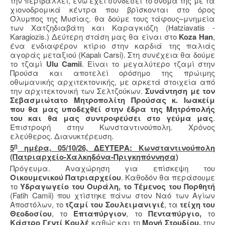
την περιβάλλει, ενώ έχει συνδέσει το όνομά της με τα
χιονοδρομικά κέντρα που βρίσκονται στο όρος
Όλυμπος της Μυσίας. θα δούμε τους τάφους–μνημεία
των Χατζηδιαβάτη και Καραγκιόζη (Hatziavatis -
Karagiozis.) Δεύτερη στάση μας θα είναι στο
Koza Han
,
ένα ενδιαφέρον κτίριο στην καρδιά της παλιάς
αγοράς μεταξιού (Kapalı Carsi). Στη συνέχεια θα δούμε
το τζαμί
Ulu Camii
. Είναι το μεγαλύτερο τζαμί στην
Προύσα και αποτελεί ορόσημο της πρώιμης
οθωμανικής αρχιτεκτονικής, με αρκετά στοιχεία από
την αρχιτεκτονική των Σελτζούκων.
Συνάντηση με τον
Σεβασμιώτατο Μητροπολίτη Προύσας κ. Ιωακείμ
που θα μας υποδεχθεί στην έδρα της Μητρόπολής
του και θα μας συντροφεύσει στο γεύμα μας
.
Επιστροφή στην Κωνσταντινούπολη. Χρόνος
ελεύθερος. Διανυκτέρευση.
η
5
ημέρα, 05/10/26, ΔΕΥΤΕΡΑ: Κωνσταντινούπολη
(Πατριαρχείο-Χαλκηδόνα-Πριγκηπόννησα)
Πρόγευμα. Αναχώρηση για επίσκεψη του
Οικουμενικού Πατριαρχείου
. Καθοδόν θα περάσουμε
το
Υδραγωγείο του Ουράλη, το Τέμενος του Πορθητή
(
Fatih
Camii
) που χτίστηκε πάνω στον Ναό των Αγίων
Αποστόλων, το
τζαμί του Σουλειμανιγιέ
, τα
τείχη του
Θεοδοσίου
, το
Επταπύργιον
, το
Πενταπύργιο,
το
Κάστρο Γεντί Κουλέ
καθώς και τη
Μονή Στουδίου,
την