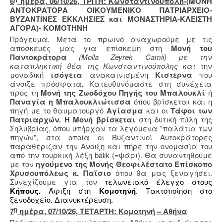
6
ημέρα, 06/10/26, ΤΡΙΤΗ: Κωνσταντινούπολη-
(ΜΟΝΗ
ΑΝΤΟΚΡΑΤΟΡΑ ΟΙΚΟΥΜΕΝΙΚΟ ΠΑΤΡΙΑΡΧΕΙΟ-
ΒΥΖΑΝΤΙΝΕΣ ΕΚΚΛΗΣΙΕΣ και ΜΟΝΑΣΤΗΡΙΑ-ΚΛΕΙΣΤΗ
ΑΓΟΡΑ)- ΚΟΜΟΤΗΝΗ
Πρόγευμα. Μετά το πρωινό αναχωρούμε με τις
αποσκευές μας για επίσκεψη στη
Μονή του
Παντοκράτορα
(Molla Zeyrek Camii) με την
καταπληκτική θέα της Κωνσταντινούπολης και
την
μοναδική
ισόγεια
ανακαινισμένη
Κιστερνα
που
άνοιξε πρόσφατα
.
Κατευθυνόμαστε στη συνέχεια
προς τη
Μονή της Ζωοδόχου Πηγής του Μπαλουκλί
ή
Παναγία η Μπαλουκλιώτισσα
όπου βρίσκεται και η
πηγή με το θαυματουργό
Αγίασμα
και οι
Τάφοι των
Πατριαρχών. Η Μονή βρίσκεται
στη δυτική πύλη της
Σηλυβρίας, όπου υπήρχαν τα λεγόμενα "παλάτια των
πηγών", στα οποία οι Βυζαντινοί Αυτοκράτορες
παραθέριζαν την Άνοιξη και πήρε την ονομασία του
από την τουρκική λέξη balık (=ψάρι). Θα συναντηθούμε
με τον
ηγούμενο της Μονής
Θεοφιλέστατο Επίσκοπο
Χρυσουπόλεως κ. Παΐσιο
όπου θα μας ξεναγήσει.
Συνεχίζουμε για τον
τελωνειακό έλεγχο στους
Κήπους.
Άφιξη στη
Κομοτηνή
. Τακτοποίηση στο
ξενοδοχείο. Διανυκτέρευση.
η
7
ημέρα, 07/10/26, ΤΕΤΑΡΤΗ: Κομοτηνή – Αθήνα