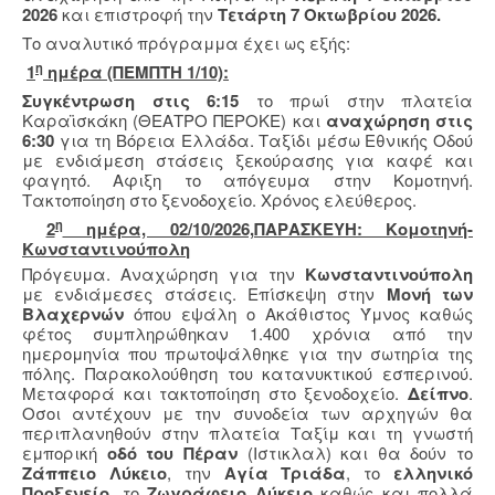
2026
και επιστροφή την
Τετάρτη 7 Οκτωβρίου 2026.
Το αναλυτικό πρόγραμμα έχει ως εξής:
η
1
ημέρα (ΠΕΜΠΤΗ 1/10):
Συγκέντρωση στις 6:15
το πρωί στην πλατεία
Καραϊσκάκη (ΘΕΑΤΡΟ ΠΕΡΟΚΕ) και
αναχώρηση στις
6:30
για τη Βόρεια Ελλάδα. Ταξίδι μέσω Εθνικής Οδού
με ενδιάμεση στάσεις ξεκούρασης για καφέ και
φαγητό. Αφιξη το απόγευμα στην Κομοτηνή.
Τακτοποίηση στο ξενοδοχείο. Χρόνος ελεύθερος.
η
2
ημέρα, 02/10/2026,ΠΑΡΑΣΚΕΥΗ: Κομοτηνή-
Κωνσταντινούπολη
Πρόγευμα. Αναχώρηση για την
Κωνσταντινούπολη
με ενδιάμεσες στάσεις. Επίσκεψη στην
Μονή των
Βλαχερνών
όπου εψάλη ο Ακάθιστος Ύμνος καθώς
φέτος συμπληρώθηκαν 1.400 χρόνια από την
ημερομηνία που πρωτοψάλθηκε για την σωτηρία της
πόλης. Παρακολούθηση του κατανυκτικού εσπερινού.
Μεταφορά και τακτοποίηση στο ξενοδοχείο.
Δείπνο
.
Οσοι αντέχουν με την συνοδεία των αρχηγών θα
περιπλανηθούν στην πλατεία Ταξίμ και τη γνωστή
εμπορική
οδό του Πέραν
(Ιστικλαλ) και θα δούν το
Ζάππειο Λύκειο
, την
Αγία Τριάδα
, το
ελληνικό
Προξενείο
, το
Ζωγράφειο Λύκειο
καθώς και πολλά