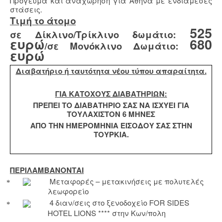
Πρόγευμα και αναχώρηση για Αθήνα με ενδιάμεσες
στάσεις.
Τιμή το άτομο
525
σε Δίκλινο/Τρίκλινο δωμάτιο:
ευρώ
680
/σε Μονόκλινο Δωμάτιο:
ευρώ
Διαβατήριο ή ταυτότητα νέου τύπου απαραίτητα.
ΓΙΑ ΚΑΤΟΧΟΥΣ ΔΙΑΒΑΤΗΡΙΩΝ:
ΠΡΕΠΕΙ ΤΟ ΔΙΑΒΑΤΗΡΙΟ ΣΑΣ ΝΑ ΙΣΧΥΕΙ ΓΙΑ
ΤΟΥΛΑΧΙΣΤΟΝ 6 ΜΗΝΕΣ
ΑΠΟ ΤΗΝ ΗΜΕΡΟΜΗΝΙΑ ΕΙΣΟΔΟΥ ΣΑΣ ΣΤΗΝ
ΤΟΥΡΚΙΑ.
ΠΕΡΙΛΑΜΒΑΝΟΝΤΑΙ
Μεταφορές – μετακινήσεις με πολυτελές
λεωφορείο
4 διαν/σεις στο ξενοδοχείο
FOR
SIDES
HOTEL
LIONS
**** στην Κων/πολη