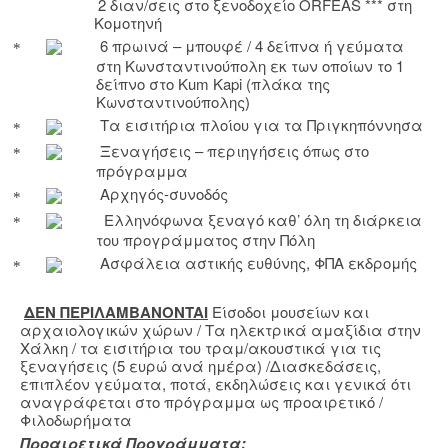
2 διαν/σεις στο ξενοδοχείο
ORFEAS
*** στη
Κομοτηνή
6 πρωινά – μπουφέ / 4 δείπνα ή γεύματα
στη Κωνσταντινούπολη εκ των οποίων το 1
δείπνο στ
o
Kum
Kapi
(πλάκα της
Κωνσταντινούπολης)
Τα εισιτήρια πλοίου για τα Πριγκηπόννησα
Ξεναγήσεις – περιηγήσεις όπως στο
πρόγραμμα
Αρχηγός-συνοδός
Ελληνόφωνα ξεναγό καθ’ όλη τη διάρκεια
του προγράμματος στην Πόλη
Ασφάλεια αστικής ευθύνης, ΦΠΑ εκδρομής
ΔΕΝ ΠΕΡΙΛΑΜΒΑΝ
ONTAI
Είσοδοι μουσείων και
αρχαιολογικών χώρων / Τα ηλεκτρικά αμαξίδια στην
Χάλκη / τα εισιτήρια του τραμ/ακουστικά για τις
ξεναγήσεις (5 ευρώ ανά ημέρα) /Διασκεδάσεις,
επιπλέον γεύματα, ποτά, εκδηλώσεις και γενικά ότι
αναγράφεται στο πρόγραμμα ως προαιρετικό /
Φιλοδωρήματα
Προαιρετικά Προγράμματα: