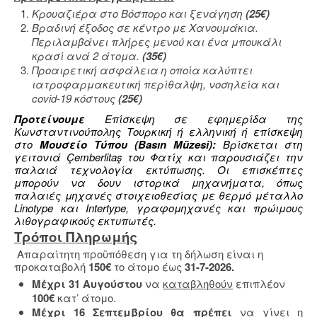
Κρουαζιέρα στο Βόσπορο και ξενάγηση
(25€)
Βραδινή έξοδος σε κέντρο με Χανουμάκια.
Περιλαμβάνει πλήρες μενού και ένα μπουκάλι
κρασί ανά 2 άτομα.
(
35
€)
Προαιρετική ασφάλεια η οποία καλύπτει
ιατροφαρμακευτική περίθαλψη, νοσηλεία και
covid-19 κόστους
(25€)
Προτείνουμε
Επίσκεψη σε εφημερίδα της
Κωνσταντινούπολης Τουρκική ή ελληνική ή επίσκεψη
στο
Μουσείο Τύπου (Basın Müzesi):
Βρίσκεται στη
γειτονιά Çemberlitaş του Φατίχ και παρουσιάζει την
παλαιά τεχνολογία εκτύπωσης. Οι επισκέπτες
μπορούν να δουν ιστορικά μηχανήματα, όπως
παλαιές μηχανές στοιχειοθεσίας με θερμό μέταλλο
Linotype και Intertype, γραφομηχανές και πρώιμους
λιθογραφικούς εκτυπωτές.
Τρόποι Πληρωμής
Απαραίτητη προϋπόθεση για τη δήλωση είναι η
προκαταβολή
150€
το άτομο έως
31-7-2026.
Μέχρι 31 Αυγούστου
να
καταβληθούν
επιπλέον
100€
κατ’ άτομο.
Μέχρι 16 Σεπτεμβρίου θα πρέπει
να γίνει η