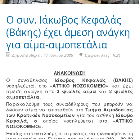
Ο συν. Ιάκωβος Κεφαλάς
(Βάκης) έχει άμεση ανάγκη
για αίμα-αιμοπετάλια
Δημοσιεύθηκε : 17 Ιουνίου 2025
Εμφανίσεις: 1021
ΑΝΑΚΟΙΝΩΣΗ
Ο συνάδελφος
Ιάκωβος Κεφαλάς (ΒΑΚΗΣ)
νοσηλεύεται στο
«ΑΤΤΙΚΟ ΝΟΣΟΚΟΜΕΙΟ»
και έχει
άμεση ανάγκη από
3 φιάλες αίμα
και
2 φιάλες
αιμοπετάλια.
Παρακαλούμε τους συναδέλφους που μπορούν να
δώσουν αίμα να αποταθούν στο
Τμήμα Αιμοδοσίας
των Κρατικών Νοσοκομείων
για τον ασθενή Ι
άκωβο
Κεφαλά, ο
οποίος νοσηλεύεται στο
«ΑΤΤΙΚΟ
ΝΟΣΟΚΟΜΕΙΟ».
Επίσης παρακαλούμε οι αιμοδότες να ειδοποιήσουν τη
γραμματεία της Ενωσης στα τηλέφωνα: