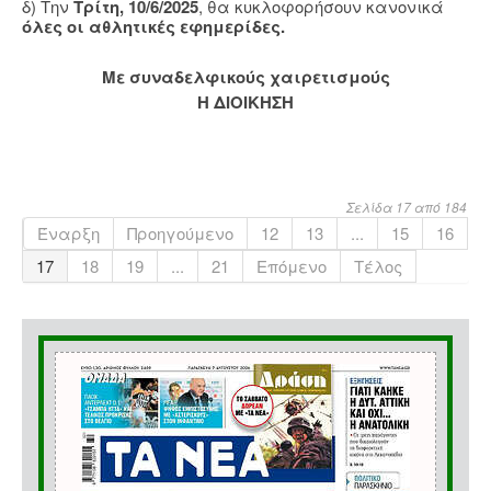
δ) Την
Τρίτη, 10/6/2025
, θα κυκλοφορήσουν κανονικά
όλες οι αθλητικές εφημερίδες.
Με συναδελφικούς χαιρετισμούς
Η ΔΙΟΙΚΗΣΗ
Σελίδα 17 από 184
Έναρξη
Προηγούμενο
12
13
...
15
16
17
18
19
...
21
Επόμενο
Τέλος