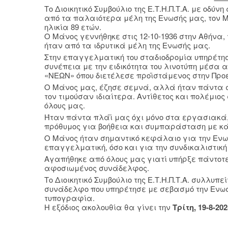
Το Διοικητικό Συμβούλιο της Ε.Τ.Η.Π.Τ.Α. με οδ
από τα παλαιότερα μέλη της Ενωσής μας, τον Μά
ηλικία 89 ετών.
Ο Μάνος γεννήθηκε στις 12-10-1936 στην Αθήνα,
ήταν από τα ιδρυτικά μέλη της Ενωσής μας.
Στην επαγγελματική του σταδιοδρομία υπηρέτησ
συνέπεια με την ειδικότητα του λινοτύπη μέσα 
«ΝΕΩΝ» όπου διετέλεσε προϊστάμενος στην Προ
Ο Μάνος μας, έζησε σεμνά, αλλά ήταν πάντα σ
τον τιμούσαν ιδιαίτερα. Αντίθετος και πολέμι
όλους μας.
Ήταν πάντα πλάϊ μας όχι μόνο στα εργασιακά
πρόθυμος για βοήθεια και συμπαράσταση με κάθ
Ο Μάνος ήταν σημαντικό κεφάλαιο για την Ενωσ
επαγγελματική, όσο και για την συνδικαλιστικ
Αγαπήθηκε από όλους μας γιατί υπήρξε πάντοτε ε
αφοσιωμένος συνάδελφος.
Το Διοικητικό Συμβούλιο της Ε.Τ.Η.Π.Τ.Α. συλλυπε
συνάδελφο που υπηρέτησε με σεβασμό την Ενωσή
τυπογραφία.
Η εξόδιος ακολουθία θα γίνει την
Τρίτη, 19-8-202