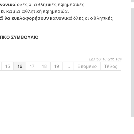
νονικά
όλες οι αθλητικές εφημερίδες.
ει κ
αμία αθλητική εφημερίδα.
25
θα κυκλοφορήσουν κανονικά
όλες οι αθλητικές
ΗΤΙΚΟ ΣΥΜΒΟΥΛΙΟ
Σελίδα 16 από 184
15
16
17
18
19
...
Επόμενο
Τέλος