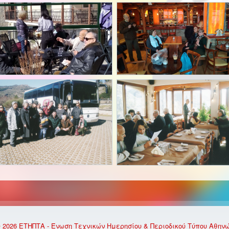
 2026 ΕΤΗΠΤΑ - Ένωση Τεχνικών Ημερησίου & Περιοδικού Τύπου Αθην