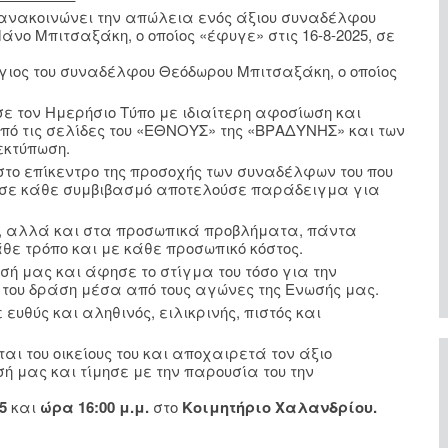
ύνη ανακοινώνει την απώλεια ενός άξιου συναδέλφου
νο Μπιτσαξάκη, ο οποίος «έφυγε» στις 16-8-2025, σε
 γιος του συναδέλφου Θεόδωρου Μπιτσαξάκη, ο οποίος
ε τον Ημερήσιο Τύπο με ιδιαίτερη αφοσίωση και
από τις σελίδες του «ΕΘΝΟΥΣ» της «ΒΡΑΔΥΝΗΣ» και των
εκτύπωση.
το επίκεντρο της προσοχής των συναδέλφων του που
ος σε κάθε συμβιβασμό αποτελούσε παράδειγμα για
, αλλά και στα προσωπικά προβλήματα, πάντα
ε τρόπο και με κάθε προσωπικό κόστος.
ή μας και άφησε το στίγμα του τόσο για την
ή του δράση μέσα από τους αγώνες της Ενωσής μας.
υθύς και αληθινός, ειλικρινής, πιστός και
ίται του οικείους του και αποχαιρετά τον άξιο
 μας και τίμησε με την παρουσία του την
5
και
ώρα 16:00 μ.μ.
στο
Κοιμητήριο Χαλανδρίου.