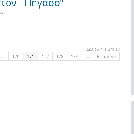
στον ¨Πήγασο"
39
Σελίδα 171 από 184
...
170
171
172
173
174
...
Επόμενο