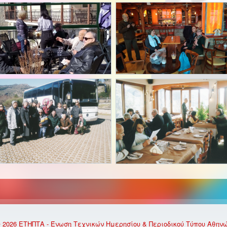
 2026 ΕΤΗΠΤΑ - Ένωση Τεχνικών Ημερησίου & Περιοδικού Τύπου Αθην