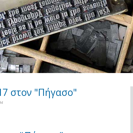
17 στον "Πήγασο"
94